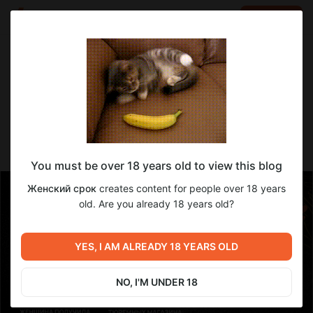
LOG IN
EN
Go to blog
Женский срок
Aug 04 2025 09:00
SUBSCRIBE
Кому и как помогал Женский срок в июле
You must be over 18 years old to view this blog
Женский срок
creates content for people over 18 years
old. Are you already 18 years old?
YES, I AM ALREADY 18 YEARS OLD
NO, I'M UNDER 18