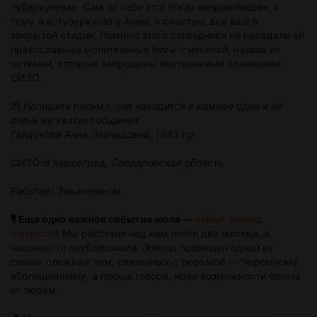
туберкулеза». Сам по себе этот отказ неправомерен, к
тому же, туберкулез у Анны, к счастью, все еще в
закрытой стадии. Помимо этого сотрудники не передали ей
православные молитвенные бусы с иконкой, назвав их
четками, которые запрещены внутренними правилами
СИЗО.
💌
Напишите письмо, она находится в камере одна и ей
очень не хватает общения.
Гайдукова Анна Леонидовна, 1983 г.р.
СИЗО-6 Кировград, Свердловская область
Работает Зонателеком.
🎙 Еще одно важное событие июля —
новый эпизод
подкаста
!
Мы работали над ним почти два месяца, и
наконец-то опубликовали. Эпизод посвящен одной из
самых сложных тем, связанных с тюрьмой — тюремному
аболиционизму, а проще говоря, идее возможности отказа
от тюрем.