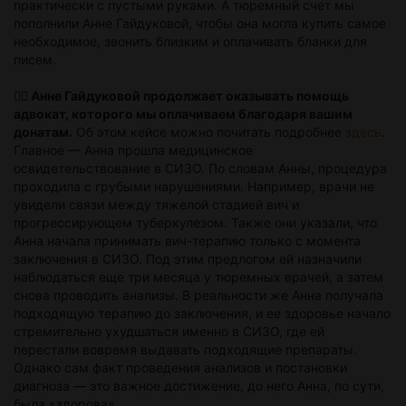
практически с пустыми руками. А тюремный счет мы
пополнили Анне Гайдуковой, чтобы она могла купить самое
необходимое, звонить близким и оплачивать бланки для
писем.
🦸‍♂️ Анне Гайдуковой продолжает оказывать помощь
адвокат, которого мы оплачиваем благодаря вашим
донатам.
Об этом кейсе можно почитать подробнее
здесь
.
Главное — Анна прошла медицинское
освидетельствование в СИЗО. По словам Анны, процедура
проходила с грубыми нарушениями. Например, врачи не
увидели связи между тяжелой стадией вич и
прогрессирующем туберкулезом. Также они указали, что
Анна начала принимать вич-терапию только с момента
заключения в СИЗО. Под этим предлогом ей назначили
наблюдаться еще три месяца у тюремных врачей, а затем
снова проводить анализы. В реальности же Анна получала
подходящую терапию до заключения, и ее здоровье начало
стремительно ухудшаться именно в СИЗО, где ей
перестали вовремя выдавать подходящие препараты.
Однако сам факт проведения анализов и постановки
диагноза — это важное достижение, до него Анна, по сути,
была «здорова».