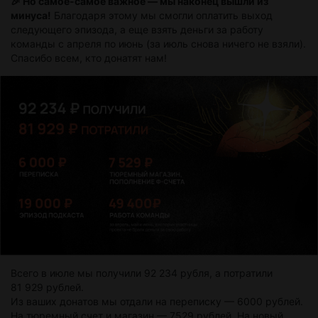
🎉 Но самое-самое важное — мы наконец вышли из
минуса!
Благодаря этому мы смогли оплатить выход
следующего эпизода, а еще взять деньги за работу
команды с апреля по июнь (за июль снова ничего не взяли).
Спасибо всем, кто донатят нам!
Всего в июле мы получили 92 234 рубля, а потратили
81 929 рублей.
Из ваших донатов мы отдали на переписку — 6000 рублей.
На тюремный счет и магазин — 7529 рублей. На новый