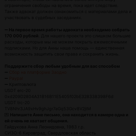
ограничения свободы на время, пока идет следствие.
Также адвокат должен ознакомиться с материалами дела и
участвовать в судебных заседаниях.
➖ На первое время работы адвоката необходимо собрать
170 000 рублей
. Для нашего проекта это слишком большие
расходы, которые мы не можем покрыть ежемесячными
подписками. Но для Анны наша помощь — единственная
возможность защитить свои права и сохранить жизнь.
Поддержите сбор любым удобным для вас способом
➖
Сбор на платформе Заодно
➖
Paypal
➖
Криптовлюта
USDT erc-20
0xd209D2804A31B16B11E5405f02bE328338398F6d
USDT trc-20
TV8Nhr3JA9xHv9ghJgr7aGq53Gcv8V2jtM
💌
Напишите Анне письмо, она находится в камере одна и
ей очень не хватает общения.
Гайдукова Анна Леонидовна, 1983 г.р.
СИЗО-6 Кировград, Свердловская область