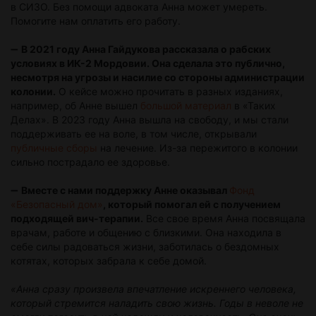
в СИЗО. Без помощи адвоката Анна может умереть.
Помогите нам оплатить его работу.
➖
В 2021 году Анна Гайдукова рассказала о рабских
условиях в ИК-2 Мордовии. Она сделала это публично,
несмотря на угрозы и насилие со стороны администрации
колонии.
О кейсе можно прочитать в разных изданиях,
например, об Анне вышел
большой материал
в «Таких
Делах». В 2023 году Анна вышла на свободу, и мы стали
поддерживать ее на воле, в том числе, открывали
публичные сборы
на лечение. Из-за пережитого в колонии
сильно пострадало ее здоровье.
➖
Вместе с нами поддержку Анне оказывал
Фонд
«Безопасный дом»
, который помогал ей с получением
подходящей вич-терапии.
Все свое время Анна посвящала
врачам, работе и общению с близкими. Она находила в
себе силы радоваться жизни, заботилась о бездомных
котятах, которых забрала к себе домой.
«Анна сразу произвела впечатление искреннего человека,
который стремится наладить свою жизнь. Годы в неволе не