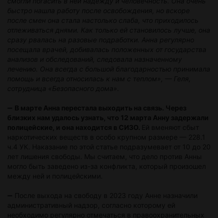
смогли погасить в ней надежду и человечность. Она очень
быстро нашла работу после освобождения, но вскоре
после смен она стала настолько слаба, что приходилось
отлеживаться днями. Как только ей становилось лучше, она
сразу рвалась на разовые подработки. Анна регулярно
посещала врачей, добивалась положенных от государства
анализов и обследований, следовала назначенному
лечению. Она всегда с большой благодарностью принимала
помощь и всегда относилась к нам с теплом», — Геля,
сотрудница «Безопасного дома».
➖
В марте Анна перестала выходить на связь. Через
близких нам удалось узнать, что 12 марта Анну задержали
полицейские, и она находится в СИЗО.
Ей вменяют сбыт
наркотических веществ в особо крупном размере — 228.1
ч.4 УК. Наказание по этой статье подразумевает от 10 до 20
лет лишения свободы. Мы считаем, что дело против Анны
могло быть заведено из-за конфликта, который произошел
между ней и полицейскими.
➖ После выхода на свободу в 2023 году Анне назначили
административный надзор, согласно которому ей
необходимо регулярно отмечаться в правоохранительных