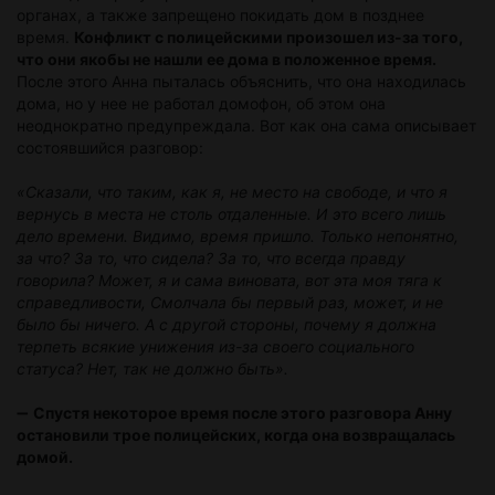
органах, а также запрещено покидать дом в позднее
время.
Конфликт с полицейскими произошел из-за того,
что они якобы не нашли ее дома в положенное время.
После этого Анна пыталась объяснить, что она находилась
дома, но у нее не работал домофон, об этом она
неоднократно предупреждала. Вот как она сама описывает
состоявшийся разговор:
«Сказали, что таким, как я, не место на свободе, и что я
вернусь в места не столь отдаленные. И это всего лишь
дело времени. Видимо, время пришло. Только непонятно,
за что? За то, что сидела? За то, что всегда правду
говорила? Может, я и сама виновата, вот эта моя тяга к
справедливости, Смолчала бы первый раз, может, и не
было бы ничего. А с другой стороны, почему я должна
терпеть всякие унижения из-за своего социального
статуса? Нет, так не должно быть».
➖
Спустя некоторое время после этого разговора Анну
остановили трое полицейских, когда она возвращалась
домой.