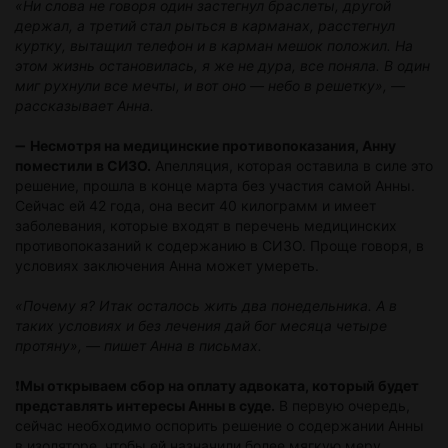
«Ни слова не говоря один застегнул браслеты, другой
держал, а третий стал рыться в карманах, расстегнул
куртку, вытащил телефон и в карман мешок положил. На
этом жизнь остановилась, я же не дура, все поняла. В один
миг рухнули все мечты, и вот оно — небо в решетку», —
рассказывает Анна.
➖
Несмотря на медицинские противопоказания, Анну
поместили в СИЗО.
Апелляция, которая оставила в силе это
решение, прошла в конце марта без участия самой Анны.
Сейчас ей 42 года, она весит 40 килограмм и имеет
заболевания, которые входят в перечень медицинских
противопоказаний к содержанию в СИЗО. Проще говоря, в
условиях заключения Анна может умереть.
«Почему я? Итак осталось жить два понедельника. А в
таких условиях и без лечения дай бог месяца четыре
протяну», — пишет Анна в письмах.
❗️
Мы открываем сбор на оплату адвоката, который будет
представлять интересы Анны в суде.
В первую очередь,
сейчас необходимо оспорить решение о содержании Анны
в изоляторе, чтобы ей назначили более мягкую меру