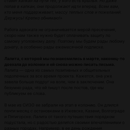
ставит капкан на пути тех, у кого есть крылья. Но даже
попав в капкан, они продолжают идти вперед. Всем вам,
кто меня поддерживает, массу теплых слов и пожеланий.
Держусь! Крепко обнимаю!»
Работа адвоката не ограничивается мерой пресечения,
скоро нам также нужно будет оплачивать защиту по
самому уголовному делу. Поэтому мы будем рады любому
донату, а особенно рады ежемесячной подписке.
Лалита, с которой мы познакомились в марте, наконец-то
доехала до колонии и ей снова можно писать письма.
Лалита — одна из самых позитивных и общительных
подопечных за все время проекта. Кажется, она уже
завела больше подруг на воле, чем в заключении. Она
безумно рада, что ей пишут после постов, где мы
публикуем ее слова.
В мае из СИЗО ее забрали на этап в колонию. Он длился
почти месяц с остановками в Ижевске, Казани, Волгограде
и Пятигорске. Лалита от такого путешествия порядком
подустала, но с радостью делится своими впечатлениями о
разных городах. Например, в ее день рождения