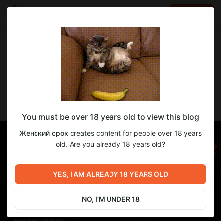
LOG IN
EN
Go to blog
Женский срок
Jun 04 2025 08:01
SUBSCRIBE
Кому и как Женский срок помогал в мае
You must be over 18 years old to view this blog
Женский срок
creates content for people over 18 years
old. Are you already 18 years old?
YES, I AM ALREADY 18 YEARS OLD
NO, I'M UNDER 18