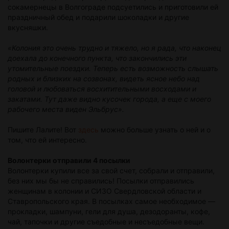
сокамернецы в Волгограде подсуетились и приготовили ей
праздничный обед и подарили шоколадки и другие
вкусняшки.
«Колония это очень трудно и тяжело, но я рада, что наконец
доехала до конечного пункта, что закончились эти
утомительные поездки. Теперь есть возможность слышать
родных и близких на созвонах, видеть ясное небо над
головой и любоваться восхитительными восходами и
закатами. Тут даже видно кусочек города, а еще с моего
рабочего места виден Эльбрус».
Пишите Лалите! Вот
здесь
можно больше узнать о ней и о
том, что ей интересно.
Волонтерки отправили 4 посылки
Волонтерки купили все за свой счет, собрали и отправили,
без них мы бы не справились! Посылки отправились
женщинам в колонии и СИЗО Свердловской области и
Ставропольского края. В посылках самое необходимое —
прокладки, шампуни, гели для душа, дезодоранты, кофе,
чай, тапочки и другие съедобные и несъедобные вещи.