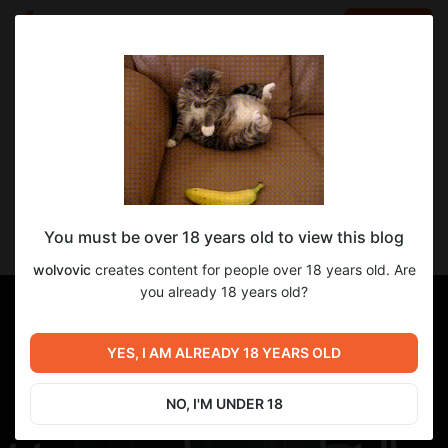
LOG IN
EN
Go to blog
wolvovic
Feb 14 2025 22:14
SUBSCRIBE
Elin v.23.140 на русском языке
You must be over 18 years old to view this blog
Песочница с глубокой механикой
wolvovic
creates content for people over 18 years old. Are
you already 18 years old?
YES, I AM ALREADY 18 YEARS OLD
NO, I'M UNDER 18