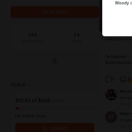
Woody
c
GO TO BLOG
144
54
Найдете оши
subscribers
posts
Пк версия -
Андроид вер
5
GOALS
1
Mezza
Автор
$12.52
of
$256
raised
Feb 07
Мам к
На новый проц.
ссылк
Feb 10
DONATE