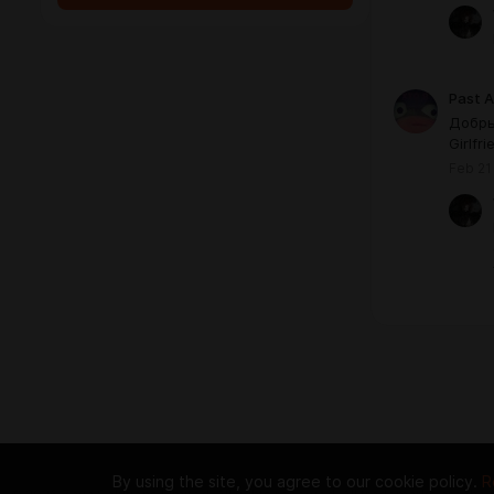
Past 
Добры
Girlfr
Feb 21
By using the site, you agree to our cookie policy.
R