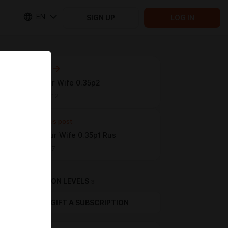
EN
SIGN UP
LOG IN
Next post
I love Your Wife 0.35p2
Mar 06 00:12
Previous post
I Love Your Wife 0.35p1 Rus
Jan 17 13:17
SUBSCRIPTION LEVELS
3
GIFT A SUBSCRIPTION