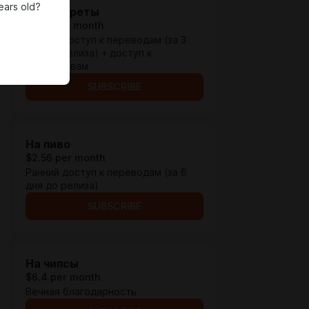
ears old?
На сигареты
$1.28 per month
Ранний доступ к переводам (за 3
дня до релиза) + доступ к
эксклюзивам
SUBSCRIBE
На пиво
$2.56 per month
Ранний доступ к переводам (за 6
дня до релиза)
SUBSCRIBE
На чипсы
$6.4 per month
Вечная благодарность