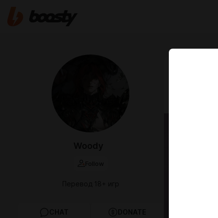
Feb 07 20:37
Shadows
Woody
Follow
Перевод 18+ игр
CHAT
DONATE