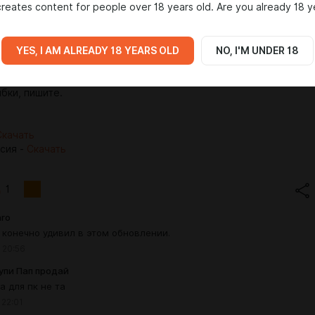
reates content for people over 18 years old. Are you already 18 y
YES, I AM ALREADY 18 YEARS OLD
NO, I'M UNDER 18
бки, пишите.
Скачать
сия -
Cкачать
1
ro
 конечно удивил в этом обновлении.
 20:56
упи Пап продай
а для пк не та
 22:01