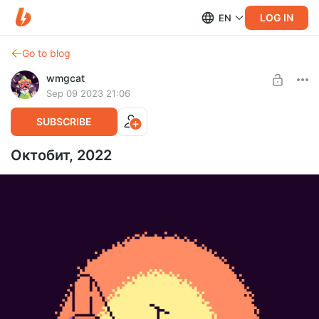
LOG IN
EN
Go to blog
wmgcat
Sep 09 2023 21:06
SUBSCRIBE
Октобит, 2022