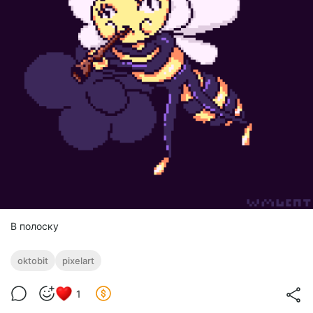
В полоску
oktobit
pixelart
1