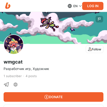
LOG IN
EN
Follow
wmgcat
Разработчик игр, Художник
1
subscriber
4
posts
DONATE