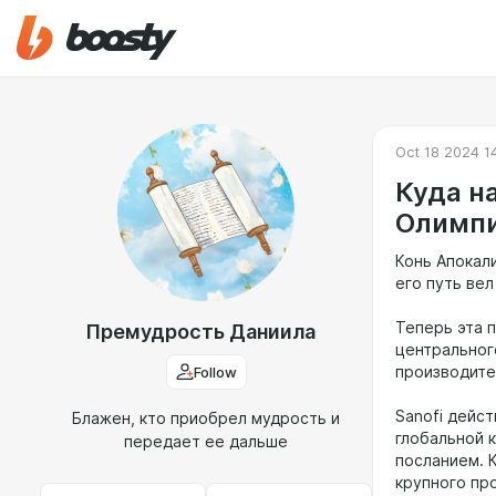
Oct 18 2024 1
Куда н
Олимп
Конь Апокал
его путь вел
Теперь эта 
Премудрость Даниила
центральног
Follow
производите
Sanofi дейс
Блажен, кто приобрел мудрость и
глобальной 
передает ее дальше
посланием. 
крупного пр