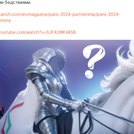
ми бедствиями.
sanofi.com/en/magazine/paris-2024-partnership/paris-2024-
emony
.youtube.com/watch?v=6JFXzWKVA58