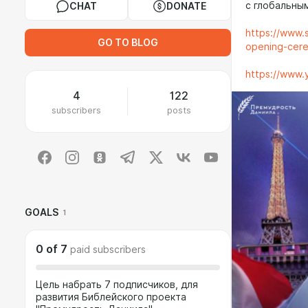
с глобальны
CHAT
DONATE
https://www.
GO TO BLOG
opening-cer
https://www
4
122
subscribers
posts
GOALS
1
0
of
7
paid subscribers
Цель набрать 7 подписчиков, для
развития Библейского проекта