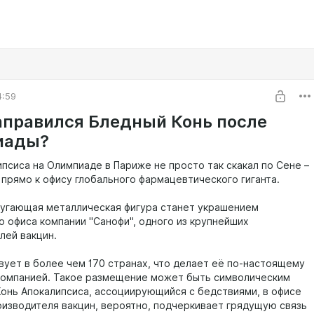
4:59
аправился Бледный Конь после
иады?
ипсиса на Олимпиаде в Париже не просто так скакал по Сене –
 прямо к офису глобального фармацевтического гиганта.
пугающая металлическая фигура станет украшением
о офиса компании "Санофи", одного из крупнейших
лей вакцин.
твует в более чем 170 странах, что делает её по-настоящему
компанией. Такое размещение может быть символическим
Конь Апокалипсиса, ассоциирующийся с бедствиями, в офисе
оизводителя вакцин, вероятно, подчеркивает грядущую связь