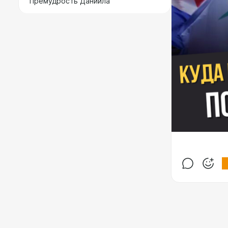
"Премудрость Даниила"