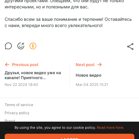
другими проектами. Обещаем, что они будут не только
интересными, но и полезными для вас.
Спасибо всем за ваше понимание и терпение! Оставайтесь
с нами, впереди много всего увлекательного!
Previous post
Next post
Друзья, новое видео уже на
Новое видео
канале! Приятного
просмотра.
Nov 22 2024 18:40
Mar 04 2025 15:21
Terms of service
Privacy policy
Brand
By using the site, you agree to our cookie policy.
Read more here.
Support