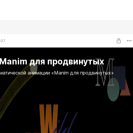
:07
 Manim для продвинутых
матической анимации «Manim для продвинутых»