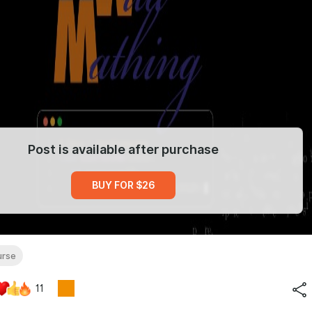
Post is available after purchase
BUY FOR $26
urse
11