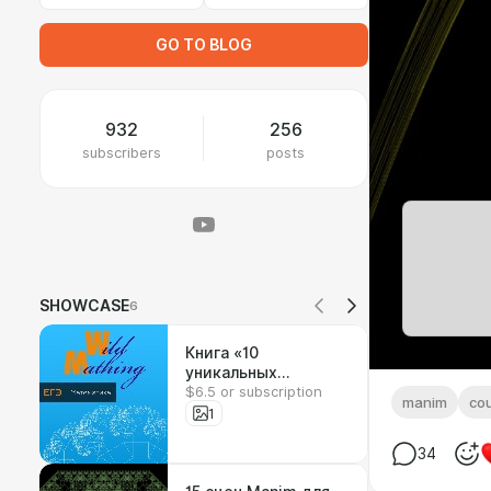
GO TO BLOG
932
256
subscribers
posts
SHOWCASE
6
Книга «10
уникальных
$6.5 or subscription
вариантов»
manim
co
1
34