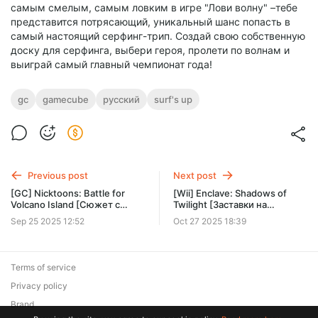
самым смелым, самым ловким в игре "Лови волну" –тебе
представится потрясающий, уникальный шанс попасть в
самый настоящий серфинг-трип. Создай свою собственную
доску для серфинга, выбери героя, пролети по волнам и
выиграй самый главный чемпионат года!
gc
gamecube
русский
surf's up
Previous post
Next post
[GC] Nicktoons: Battle for
[Wii] Enclave: Shadows of
Volcano Island [Сюжет с
Twilight [Заставки на
русскими субтитрами]
русском языке]
Sep 25 2025 12:52
Oct 27 2025 18:39
Terms of service
Privacy policy
Brand