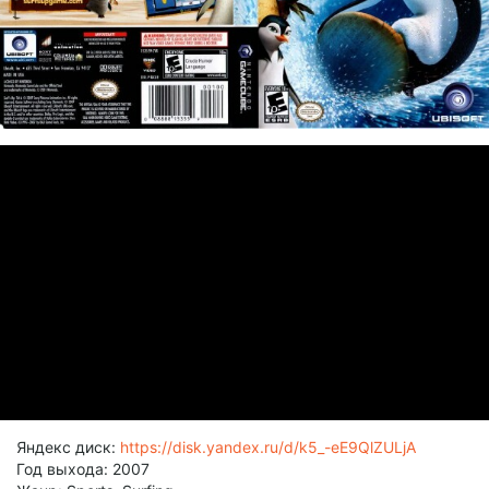
Яндекс диск:
https://disk.yandex.ru/d/k5_-eE9QlZULjA
Год выхода: 2007