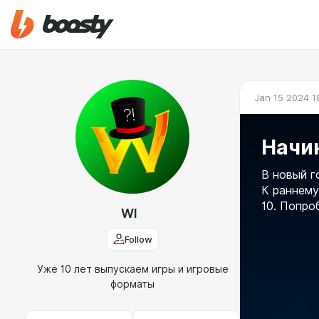
Jan 15 2024 1
Начи
В новый г
К раннему
10. Попро
WI
Follow
Уже 10 лет выпускаем игры и игровые
форматы