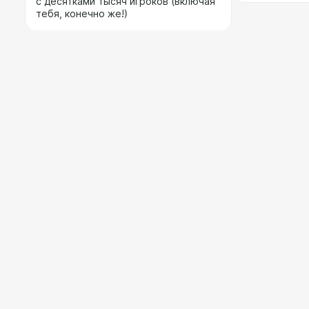
с десятками тысяч игроков (включая
тебя, конечно же!)