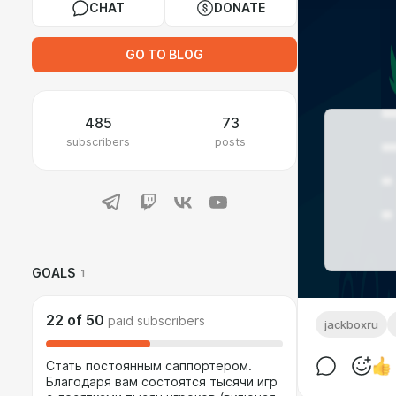
CHAT
DONATE
GO TO BLOG
485
73
subscribers
posts
GOALS
1
22
of
50
paid subscribers
jackboxru
Стать постоянным саппортером.
Благодаря вам состоятся тысячи игр