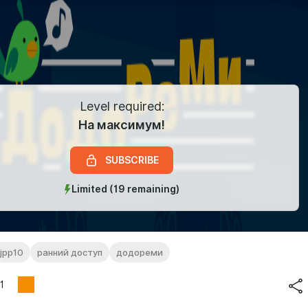
Level required:
На максимум!
SUBSCRIBE
Limited (19 remaining)
jpp10
ранний доступ
додореми
1