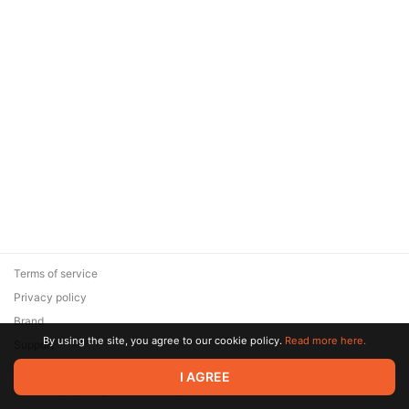
Terms of service
Privacy policy
Brand
By using the site, you agree to our cookie policy.
Read more here.
Support
© 2026 Zaya Solutions Limited. All rights reserved. All trademarks
I AGREE
are the property of their respective owners.