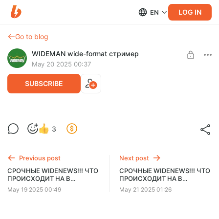
LOG IN
EN
Go to blog
WIDEMAN wide-format стример
May 20 2025 00:37
SUBSCRIBE
СРОЧНЫЕ WIDENEWS!!! ЧТО
Level required:
3
ПРОИСХОДИТ НА В УКРАИНЕ?
ЦЕНИТЕЛЬ КОНТЕНТА
ВОЗМОЖНА ЧАТ РУЛЕТКА!
SUBSCRIBE
Previous post
Next post
СРОЧНЫЕ WIDENEWS!!! ЧТО
СРОЧНЫЕ WIDENEWS!!! ЧТО
ПРОИСХОДИТ НА В
ПРОИСХОДИТ НА В
УКРАИНЕ? ВОЗМОЖНА ЧАТ
УКРАИНЕ? ВОЗМОЖНА ЧАТ
May 19 2025 00:49
May 21 2025 01:26
РУЛЕТКА!
РУЛЕТКА!