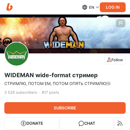
LOG IN
EN
Follow
WIDEMAN wide-format стример
СТРИМЛЮ, ПОТОМ ЕМ, ПОТОМ ОПЯТЬ СТРИМЛЮ)))
3 526
subscribers
817
posts
SUBSCRIBE
DONATE
CHAT