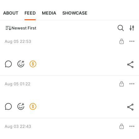
ABOUT
FEED
MEDIA
SHOWCASE
Newest First
Aug 05 22:53
УКРАИНА КАПИТУЛИРУЕТ ! ЗЕЛЕНСКИЙ
ПРОПАЛ ! СРОЧНЫЕ WIDENEWS !!!
Level required:
ЦЕНИТЕЛЬ КОНТЕНТА
SUBSCRIBE
Aug 05 01:22
УКРАИНА КАПИТУЛИРУЕТ ! ЗЕЛЕНСКИЙ
ПРОПАЛ ! СРОЧНЫЕ WIDENEWS !!!
Level required:
ЦЕНИТЕЛЬ КОНТЕНТА
SUBSCRIBE
Aug 03 22:43