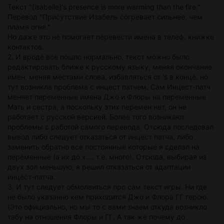
Текст "[isabelle]'s presence is more warming than the fire."
Перевод "Присутствие Изабель согревает сильнее, чем
пламя огня."
Но даже это не помогает перевести имена в телеф. книжке
контактов.
2. И вроде все пошло нормально, текст можно было
редактировать ближе к русскому языку, меняя окончание
имен, меняя местами слова, избавляться от 's в конце, но
тут возникла проблема с инцест патчем. Сам Инцест-патч
меняет переменные имена Джо и Флоры на переменные
Мать и сестра, а поскольку этих перемен нет, он не
работает с русской версией. Более того возникают
проблемы с работой самого перевода. Отсюда последовал
вывод либо следует отказаться от инцест патча, либо
заменить обратно все постоянные которые я сделал на
переменные (а их до х..., т.е. много). Отсюда, выбирая из
двух зол меньшую, я решил отказаться от адаптации
инцест-патча.
3. И тут следует обмолвиться про сам текст игры. Ни где
не было указанно кем приходится Джо и Флора ГГ герою.
(Это официально, но мы то с вами знаем откуда возникло
табу на отношения Флоры и ГГ. А так же почему до