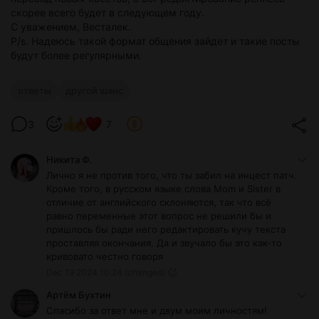
скорее всего будет в следующем году.
С уважением, Весталек.
P/s. Надеюсь такой формат общения зайдет и такие посты
будут более регулярными.
ответы
другой шанс
3
7
Никита Ф.
Лично я не против того, что ты забил на инцест патч.
Кроме того, в русском языке слова Mom и Sister в
отличие от английского склоняются, так что всё
равно переменные этот вопрос не решили бы и
пришлось бы ради него редактировать кучу текста
проставляя окончания. Да и звучало бы это как-то
кривовато честно говоря
Dec 19 2024 10:24
(changed)
Артём Бухтин
Спасибо за ответ мне и двум моим личностям!