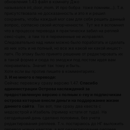
обновления 1.43 файл в комнату Джо
назывался int_door_mom. И про бобра тоже помним...). Т.е.
присутствовала не досказанность и это я и решил
сохранить, чтобы каждый мог сам для себя решить данный
вопрос, согласно своей испорченности. Тут же я вспомнил
что в процессе перевода я практически забил на реплей
секс-сцен, а там то я переменные не исправлял.
Следовательно над ними можно было поработать и сделать
из них хоть и не полный, но все же какой ни какой инцест-
патч. По этому было принято решение от редактировать их
в такой форме и сюда по эмоджи под постом идея вам
понравилась. Значит так тому и быть.
Хотя если вы против пишите в комментариях.
3. И не много о переводе:
Сейчас перевожу сразу версию 1.47.
Спасибо
администрации Острова наслаждений за
предоставленную версию с полным x-rey и подписчикам
острова которые внесли деньги на поддержание жизни
данного сайта
. Так вот, там сразу два квеста с
медсестрой и Изабель (пример кстати от туда). На
сегодняшний день сделано половина, без учета
редактирования реплеев. Т.ч. постараюсь до НГ выложить
перевод новых квестов, а вот редактирование реплеев