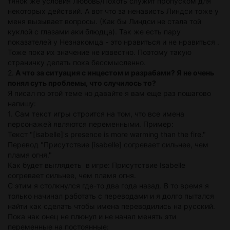
тянок же условия Любовь/Похоть служит пропуском для
некоторых действий. А вот что за ненависть Линдси тоже у
меня вызывает вопросы. (Как бы Линдси не стала той
куклой с глазами аки блюдца). Так же есть пару
показателей у Незнакомца - это нравиться и не нравиться .
Тоже пока их значение не известно. Поэтому такую
страничку делать пока бессмысленно.
2.
А что за ситуация с инцестом и разрабами? Я не очень
понял суть проблемы, что случилось то?
Я писал по этой теме но давайте я вам еще раз пошагово
напишу:
1. Сам текст игры строится на том, что все имена
персонажей являются переменными. Пример:
Текст "[isabelle]'s presence is more warming than the fire."
Перевод "Присутствие [isabelle] согревает сильнее, чем
пламя огня."
Как будет выглядеть в игре: Присутствие Isabelle
согревает сильнее, чем пламя огня.
С этим я столкнулся где-то два года назад. В то время я
только начинал работать с переводами и я долго пытался
найти как сделать чтобы имена переводились на русский.
Пока нак онец не плюнул и не начал менять эти
переменные на постоянные: