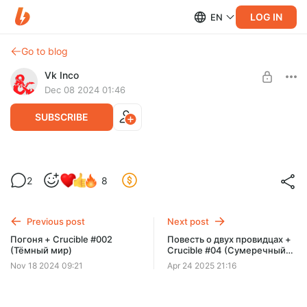
LOG IN
EN
Go to blog
Vk Inco
Dec 08 2024 01:46
SUBSCRIBE
Дракон бесконечной тьмы
2
8
Level required:
Дракон бесконечной тьмы - это D&D5e приключение для
Очень хороший человек и подписчик!
трёх-пяти персонажей 3-5 уровня. Модуль включает 3
приключения и доп. материалы
Previous post
Next post
UNLOCK POST
Погоня + Crucible #002
Повесть о двух провидцах +
(Тёмный мир)
Crucible #04 (Сумеречный
лес)
Nov 18 2024 09:21
Apr 24 2025 21:16