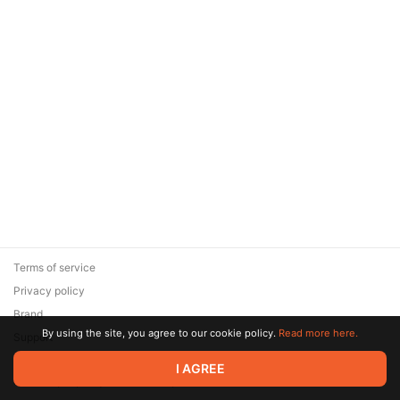
Terms of service
Privacy policy
Brand
By using the site, you agree to our cookie policy.
Read more here.
Support
© 2026 Zaya Solutions Limited. All rights reserved. All trademarks
I AGREE
are the property of their respective owners.