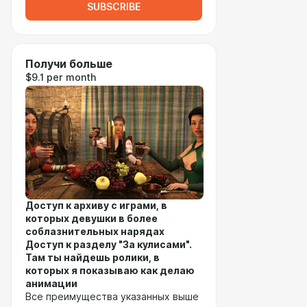
SUBSCRIBE
Получи больше
$9.1 per month
Доступ к архиву с играми, в
которых девушки в более
соблазнительных нарядах
Доступ к разделу "За кулисами".
Там ты найдешь ролики, в
которых я показываю как делаю
анимации
Все преимущества указанных выше