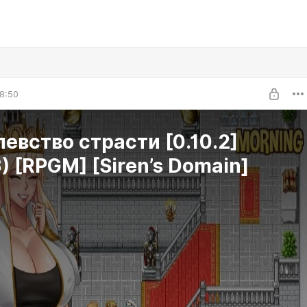
8:50
евство cтрасти [0.10.2]
) [RPGM] [Siren’s Domain]