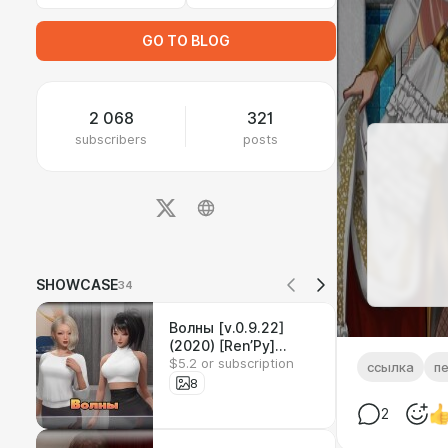
GO TO BLOG
2 068
321
subscribers
posts
SHOWCASE
34
Волны [v.0.9.22]
(2020) [Ren’Py]
$5.2 or subscription
[Jestur]
ссылка
п
8
2