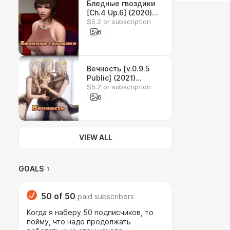
Бледные гвоздики
[Ch.4 Up.6] (2020)
$5.2 or subscription
[Ren’Py] [Mutt & Jeff]
6
Вечность [v.0.9.5
Public] (2021)
$5.2 or subscription
[Ren’Py] [Caribdis]
6
VIEW ALL
GOALS
1
50
of
50
paid subscribers
Когда я наберу 50 подписчиков, то
пойму, что надо продолжать