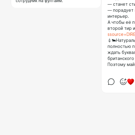
сотрудник на фултайм.
— станет ст
— порадует в
интерьер.
А чтобы её 
второй тир 
ssource=DIRE
💉🐄Натурал
полностью п
ждать буква
британского
Поэтому май