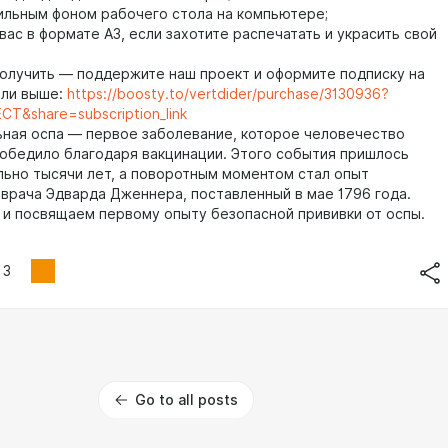
ильным фоном рабочего стола на компьютере;
ас в формате А3, если захотите распечатать и украсить свой
получить — поддержите наш проект и оформите подписку на
или выше:
https://boosty.to/vertdider/purchase/3130936?
CT&share=subscription_link
ьная оспа — первое заболевание, которое человечество
обедило благодаря вакцинации. Этого события пришлось
льно тысячи лет, а поворотным моментом стал опыт
 врача Эдварда Дженнера, поставленный в мае 1796 года.
 и посвящаем первому опыту безопасной прививки от оспы.
3
Go to all posts