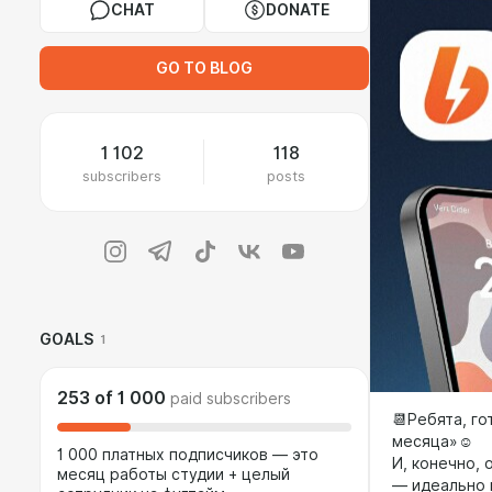
CHAT
DONATE
GO TO BLOG
1 102
118
subscribers
posts
GOALS
1
253
of
1 000
paid subscribers
📆Ребята, г
месяца»☺️
1 000 платных подписчиков — это
И, конечно, 
месяц работы студии + целый
— идеально 