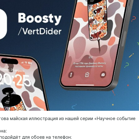
отова майская иллюстрация из нашей серии «Научное событие
она:
подойдёт для обоев на телефон;