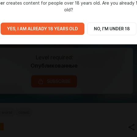
er
creates content for people over 18 years old. Are you already 
old?
YES, I AM ALREADY 18 YEARS OLD
NO, I'M UNDER 18
Level required:
Опубликованные
SUBSCRIBE
c world
comic