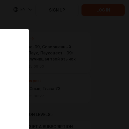
EN
SIGN UP
LOG IN
Next post
TracyVerse-09, Совершенный
Человек Паук, Паукоцест - 09:
Кошка, получившая твой язычок
Dec 04 2025 09:00
Previous post
Muldeok, Соын, Глава 73
Dec 03 2025 06:27
SUBSCRIPTION LEVELS
3
GIFT A SUBSCRIPTION