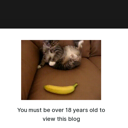
6:31
ach, Этот Романтичный Мир,
Дикий влажный рокот (Стр. 10-
You must be over 18 years old to
view this blog