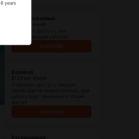
18 years
Опубликованные
$0.13 per month
Открывает доступ к уже
опубликованным работам
SUBSCRIBE
Базовая
$1.29 per month
Открывает доступ к текущим
переводам на неделю раньше, чем
работа будет выложена в общий
доступ
SUBSCRIBE
Расширенная