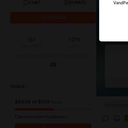
CHAT
DONATE
VandPe
GO TO BLOG
107
1 275
subscribers
posts
GOALS
1
$66.05
of
$129
raised
this romanti
Единоразовая поддержка