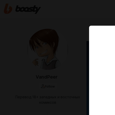
Dec 03 2025 0
Reinb
11 - 
17)
VandPeer
Follow
Перевод 18+ западных и восточных
комиксов