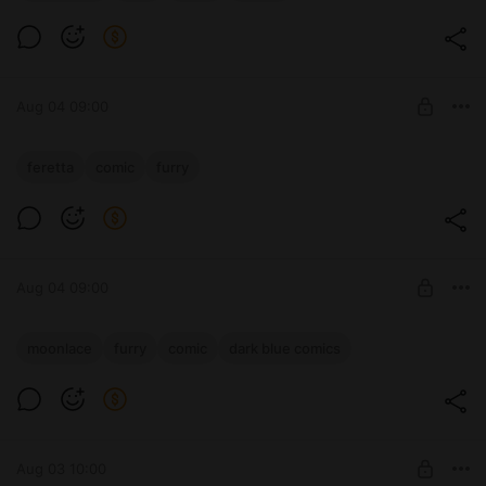
Level required:
Базовая
SUBSCRIBE
Aug 04 09:00
Feretta, Королевский завтрак
feretta
comic
furry
Level required:
Базовая
SUBSCRIBE
Aug 04 09:00
ABD, Лунное Кружево, Глава 2 -
moonlace
furry
comic
dark blue comics
Перекрёстки, стр. 45
Level required:
Базовая
SUBSCRIBE
Aug 03 10:00