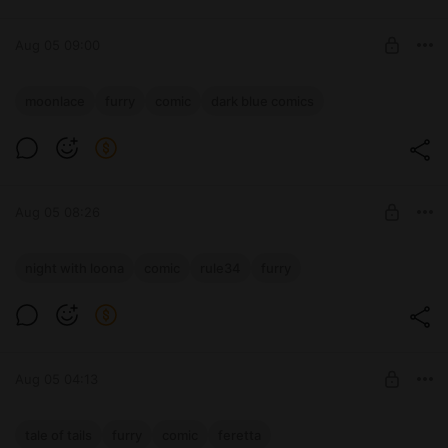
SUBSCRIBE
Aug 05 09:00
ABD, Лунное Кружево, Глава 2 -
moonlace
furry
comic
dark blue comics
Перекрёстки, стр. 46
Level required:
Базовая
SUBSCRIBE
Aug 05 08:26
Jizoku, Ночь с Луной - 3, стр. 25-30
night with loona
comic
rule34
furry
Level required:
Расширенная
SUBSCRIBE
Aug 05 04:13
История Хвостов, глава 8, страница 154
tale of tails
furry
comic
feretta