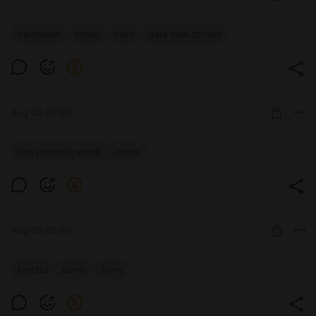
ABD, Лунное Кружево, Глава 2 -
moonlace
comic
furry
dark blue comics
Перекрёстки, стр. 47
Level required:
Базовая
SUBSCRIBE
Aug 05 09:00
Reinbach, Этот Романтичный Мир, 11 -
this romantic world
comic
Дикий влажный рокот, 50
Level required:
Базовая
SUBSCRIBE
Aug 05 09:00
Feretta, Заполненные семенем драконы
feretta
comic
furry
Level required:
Базовая