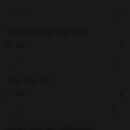
Базовая
SUBSCRIBE
Aug 07 09:00
Jizoku, The Amazing Digital Circuc -
the amazing digital circus
comic
rule34
Новые Правила, стр. 1-3
Level required:
Расширенная
SUBSCRIBE
Aug 07 09:00
Feretta, Без слов
feretta
comic
furry
Level required:
Базовая
SUBSCRIBE
Aug 07 09:00
ABD, Лунное Кружево, Глава 2 -
moonlace
comic
furry
dark blue comics