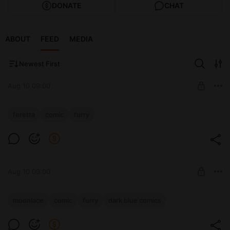
DONATE
CHAT
ABOUT
FEED
MEDIA
Newest First
Aug 10 09:00
Feretta, Отдушина для оборотней - 5
feretta
comic
furry
Level required:
Базовая
SUBSCRIBE
Aug 10 09:00
ABD, Лунное Кружево, Глава 2 -
moonlace
comic
furry
dark blue comics
Перекрёстки, стр. 49
Level required: