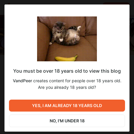
LOG IN
EN
Follow
You must be over 18 years old to view this blog
VandPeer
VandPeer
creates content for people over 18 years old.
Перевод 18+ западных и восточных комиксов
Are you already 18 years old?
106
subscribers
1 278
posts
YES, I AM ALREADY 18 YEARS OLD
NO, I'M UNDER 18
SUBSCRIBE