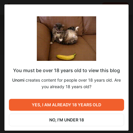
LOG IN
EN
Follow
You must be over 18 years old to view this blog
Unomi
Unomi
creates content for people over 18 years old. Are
Автор
you already 18 years old?
383
subscribers
507
posts
YES, I AM ALREADY 18 YEARS OLD
NO, I'M UNDER 18
SUBSCRIBE