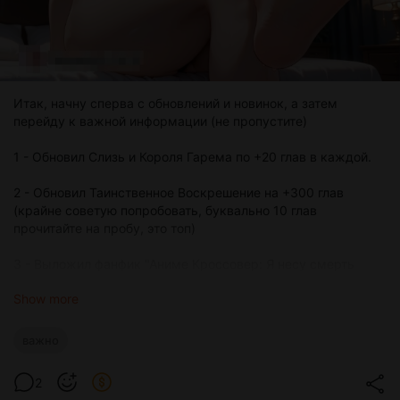
Итак, начну сперва с обновлений и новинок, а затем
перейду к важной информации (не пропустите)
1 - Обновил Слизь и Короля Гарема по +20 глав в каждой.
2 - Обновил Таинственное Воскрешение на +300 глав
(крайне советую попробовать, буквально 10 глав
прочитайте на пробу, это топ)
3 - Выложил фанфик "Аниме Кроссовер: Я несу смерть
злодеям" 200 глав за Серебро. Аннотацию сами
Show more
посмотрите.
3 - Выложил Блич: занпакто разрывающий время. 200 глав
важно
за Золото.
2
4 - Самое важное, и об этом по порядку: