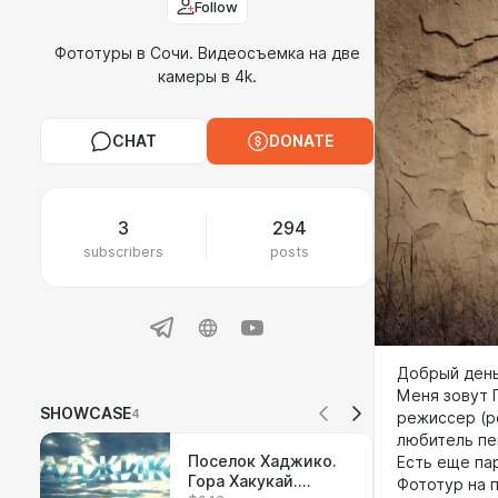
Follow
Фототуры в Сочи. Видеосъемка на две
камеры в 4k.
CHAT
DONATE
3
294
subscribers
posts
Добрый день
Меня зовут Г
SHOWCASE
4
режиссер (р
любитель пе
Поселок Хаджико.
Есть еще па
Гора Хакукай.
Фототур на 