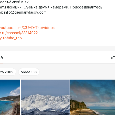
деосъёмкой в 4k.
ати локаций. Съёмка двумя камерами. Присоединяйтесь!
м: info@germanvlasov.com
.youtube.com/@UHD-Trip/videos
e.ru/channel/33314022
y.to/uhd_trip
IA
to
2002
Video
166