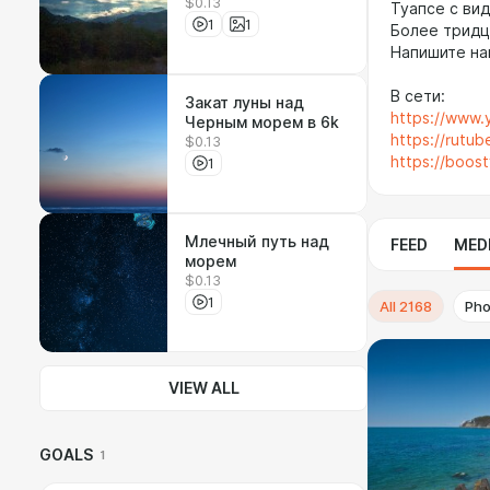
$0.13
Август, 2023
Туапсе с ви
1
1
Более тридц
Напишите на
В сети:
Закат луны над
https://www
Черным морем в 6k
https://rutub
$0.13
https://boost
1
Млечный путь над
FEED
MED
морем
$0.13
1
All
2168
Pho
VIEW ALL
GOALS
1