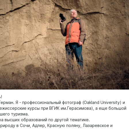
!
ерман. Я - профессиональный фотограф (Oakland University) и
ежиссерские курсы при ВГИК им.Герасимова), а еще большой
шего туризма.
ра высших образований по другой тематике.
природу в Сочи, Адлер, Красную поляну, Лазаревское и