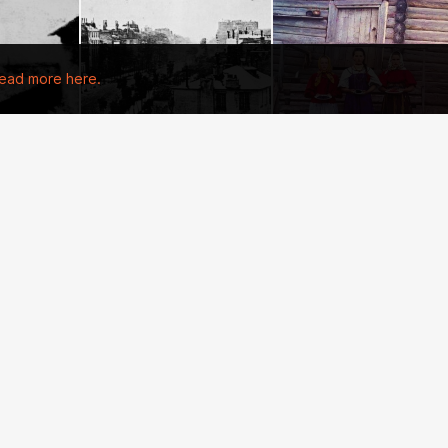
ead more here.
3:11