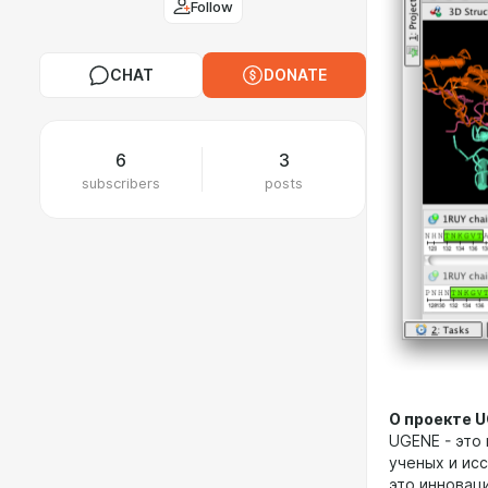
Follow
CHAT
DONATE
6
3
subscribers
posts
О проекте 
UGENE - это
ученых и ис
это инновац