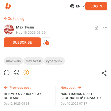
LOG IN
EN
Go to blog
Max Twain
Nov 16 2025 03:29
SUBSCRIBE
ПОКУПКА КУРСА "FATALISM
maxtwain
max twain
cyberpunk
CYBERPUNK"
Post is available after purchase
Нажмите ниже «КУПИТЬ». Если кнопки нет — откройте
BUY FOR $52
страницу в другом браузере или с ПК. Чтобы видеть цену в
рублях, отключите VPN и обновите.
Previous post
Next post
ПОКУПКА УРОКА "PLAY
NANO BANANA PRO -
BOHEMA"
БЕСПЛАТНЫЙ ВАРИАНТ! |
Пока что этот способ
Oct 12 2025 09:38
Dec 10 2025 07:37
работает