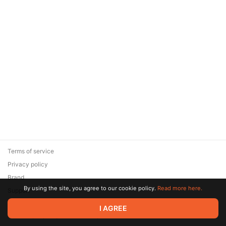
Terms of service
Privacy policy
Brand
By using the site, you agree to our cookie policy.
Read more here.
Support
© 2026 Zaya Solutions Limited. All rights reserved. All trademarks
I AGREE
are the property of their respective owners.