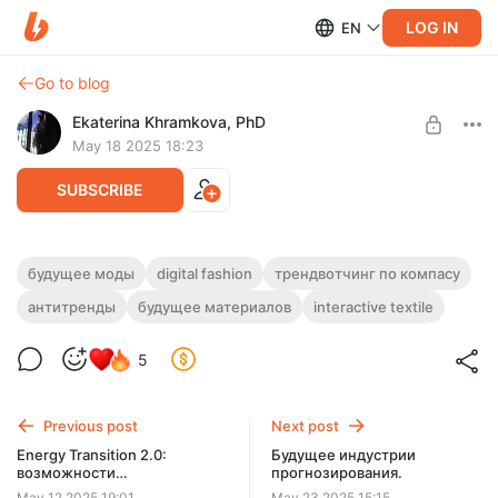
LOG IN
EN
Go to blog
Ekaterina Khramkova, PhD
May 18 2025 18:23
SUBSCRIBE
Выпускная работа курса "Трендвотчинг.
будущее моды
digital fashion
трендвотчинг по компасу
Варианты будущего. Весна 2025".
антитренды
будущее материалов
interactive textile
Level required:
Концептуальная подписка
Пример финальной презентации по курсу трендвотчинга
выпускницы Люции Гуренко "Цифровизация как способ
5
UNLOCK POST
самовыражения в Fashion-индустрии".
Previous post
Next post
Energy Transition 2.0:
Будущее индустрии
возможности
прогнозирования.
инвестирования и
May 12 2025 19:01
May 23 2025 15:15