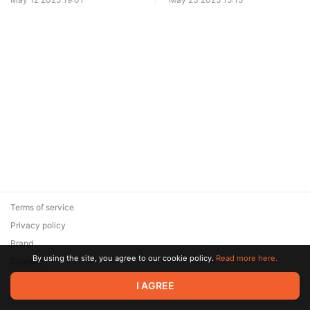
диверсификации.
Terms of service
Privacy policy
Brand
By using the site, you agree to our cookie policy.
Read more here.
Support
© 2026 Zaya Solutions Limited. All rights reserved. All trademarks
I AGREE
are the property of their respective owners.