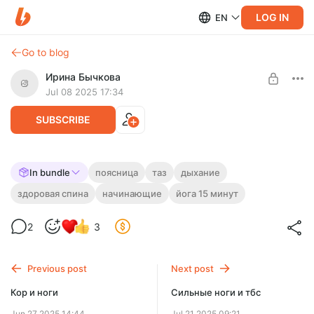
LOG IN
EN
Go to blog
Ирина Бычкова
Jul 08 2025 17:34
SUBSCRIBE
Поясница и дыхание. Мягкий старт
In bundle
поясница
таз
дыхание
здоровая спина
начинающие
йога 15 минут
Level required:
Короткие практики
2
3
UNLOCK POST
Previous post
Next post
Кор и ноги
Сильные ноги и тбс
Jun 27 2025 14:44
Jul 21 2025 09:21