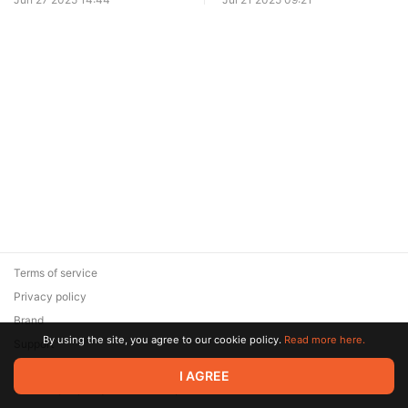
Terms of service
Privacy policy
Brand
By using the site, you agree to our cookie policy.
Read more here.
Support
© 2026 Zaya Solutions Limited. All rights reserved. All trademarks
I AGREE
are the property of their respective owners.