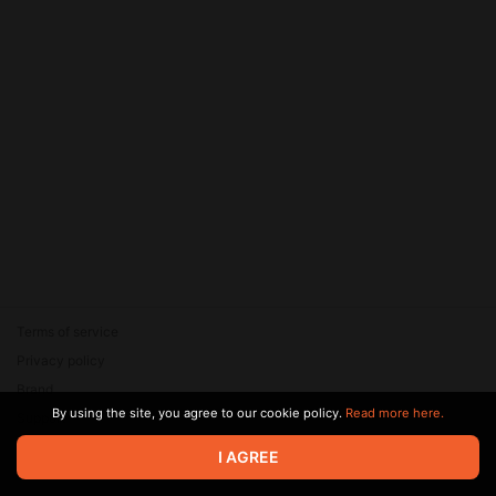
Terms of service
Privacy policy
Brand
By using the site, you agree to our cookie policy.
Read more here.
Support
© 2026 Zaya Solutions Limited. All rights reserved. All trademarks
I AGREE
are the property of their respective owners.