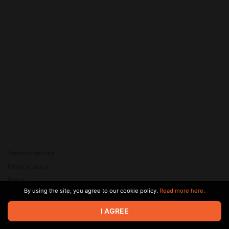
Terms of service
Privacy policy
Brand
By using the site, you agree to our cookie policy.
Read more here.
Support
© 2026 Zaya Solutions Limited. All rights reserved. All trademarks
I AGREE
are the property of their respective owners.