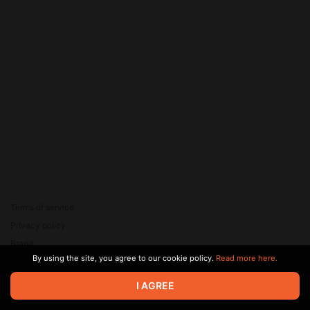
Terms of service
Privacy policy
Brand
By using the site, you agree to our cookie policy.
Read more here.
Support
© 2026 Zaya Solutions Limited. All rights reserved. All trademarks
I AGREE
are the property of their respective owners.