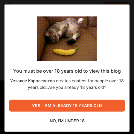
LOG IN
EN
Go to blog
Усталое Королевство
May 22 19:02
SUBSCRIBE
КАСКАД ДИФИЧЕНТОВ | Эпизод 7: Мини
You must be over 18 years old to view this blog
отпуск
Усталое Королевство
creates content for people over 18
years old. Are you already 18 years old?
YES, I AM ALREADY 18 YEARS OLD
NO, I'M UNDER 18