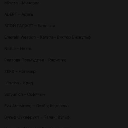
Miazza – Минерва
ADEPT – Адиль
ЗЛОЙ ГАДЖЕТ – Батюшка
Emerald Weapon – Капитан Виктор Биовульф
Nettle – Неттл
Рекзоля Премудрая – Расистка
ZER0 – Нотимер
.kirusha – Крид
Sofyanich – Софяныч
Eva Armstrong – Лезба; Королева
Вульф Сукафрукт – Палач; Вульф