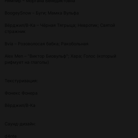
Нямпир – Моргана Бенедиктовна
BoogeySnow – Буги; Мамка Вульфа
Вёрджил/В-Ка – Чёрная Тягрыца; Невротик; Святой
стражник
Bvia – Розоволосая бабка; Ракобольная
Alex Men – "Виктор Биовульф"; Хара; Голос (который
рифмует на глаголы)
Текстуризация:
Фонекс Фонера
Вёрджил/В-Ка
Саунд-дизайн:
d4nte