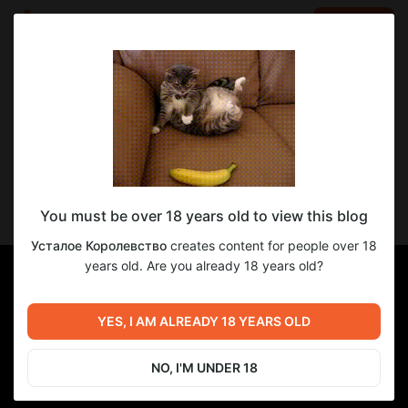
LOG IN
EN
Go to blog
Усталое Королевство
May 16 13:46
SUBSCRIBE
КАСКАД ДИФИЧЕНТОВ | Эпизод 6:
You must be over 18 years old to view this blog
Счастливы Вместе
Усталое Королевство
creates content for people over 18
years old. Are you already 18 years old?
YES, I AM ALREADY 18 YEARS OLD
NO, I'M UNDER 18