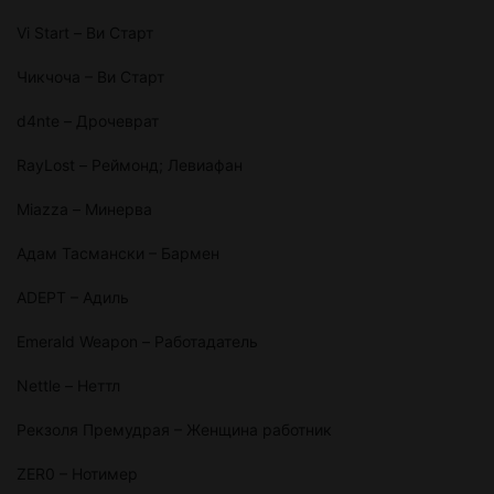
Vi Start – Ви Старт
Чикчоча – Ви Старт
d4nte – Дрочеврат
RayLost – Реймонд; Левиафан
Miazza – Минерва
Адам Тасмански – Бармен
ADEPT – Адиль
Emerald Weapon – Работадатель
Nettle – Неттл
Рекзоля Премудрая – Женщина работник
ZER0 – Нотимер