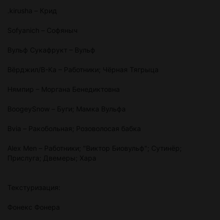
.kirusha – Крид
Sofyanich – Софяныч
Вульф Сукафрукт – Вульф
Вёрджил/В-Ка – Работники; Чёрная Тягрыца
Нямпир – Моргана Бенедиктовна
BoogeySnow – Буги; Мамка Вульфа
Bvia – Ракобольная; Розоволосая бабка
Alex Men – Работники; "Виктор Биовульф"; Сутинёр;
Прислуга; Двемеры; Хара
Текстуризация:
Фонекс Фонера