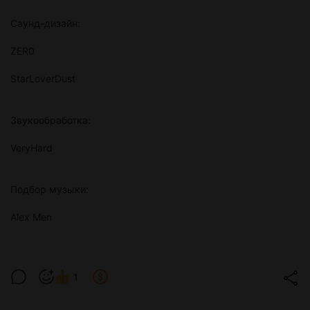
Саунд-дизайн:
ZER0
StarLoverDust
Звукообработка:
VeryHard
Подбор музыки:
Alex Men
1