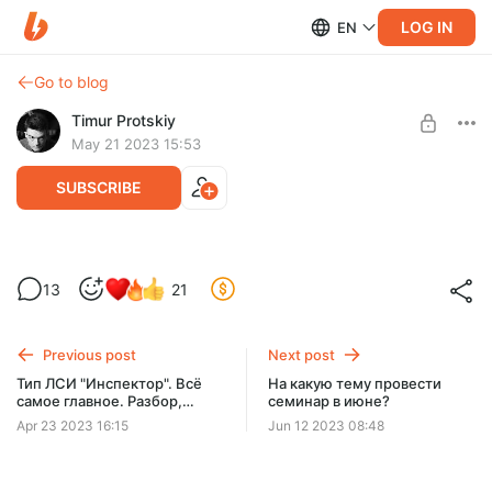
LOG IN
EN
Go to blog
Timur Protskiy
May 21 2023 15:53
SUBSCRIBE
Тип ЭСЭ "Гюго". Какие они на самом
13
21
деле? Загадочная Альфа. Соционика
Level required:
🔮 Божественный уровень ⭐⭐⭐⭐⭐
Разберём специфику ЭСЭ, покажем МАЛОизвестного
блогера ЭСЭ + обсудим примеры из практики + ответы на
Previous post
Next post
UNLOCK POST
вопросы (2 часа 20 минут)
Тип ЛСИ "Инспектор". Всё
На какую тему провести
самое главное. Разбор,
семинар в июне?
примеры из практики.
Apr 23 2023 16:15
Jun 12 2023 08:48