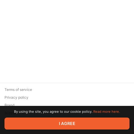
Terms of service
Privacy policy
Brand
By using the site, you agree to our cookie policy.
Read more here.
Support
© 2026 Zaya Solutions Limited. All rights reserved. All trademarks
I AGREE
are the property of their respective owners.