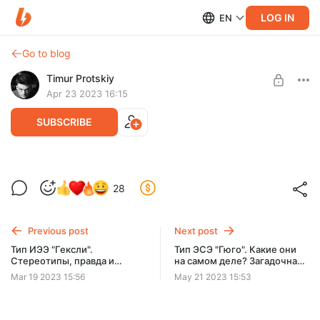
LOG IN
EN
Go to blog
Timur Protskiy
Apr 23 2023 16:15
SUBSCRIBE
Тип ЛСИ "Инспектор". Всё самое
28
главное. Разбор, примеры из практики.
Level required:
🔮 Божественный уровень ⭐⭐⭐⭐⭐
2 ч. 20 минут
Previous post
Next post
UNLOCK POST
Тип ИЭЭ "Гексли".
Тип ЭСЭ "Гюго". Какие они
Стереотипы, правда и
на самом деле? Загадочная
самореализация ИЭЭ,
Альфа. Соционика
Mar 19 2023 15:56
May 21 2023 15:53
результаты исследований