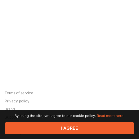
Terms of service
Privacy policy
Brand
By using the site, you agree to our cookie policy.
Read more here.
Support
© 2026 Zaya Solutions Limited. All rights reserved. All trademarks
I AGREE
are the property of their respective owners.