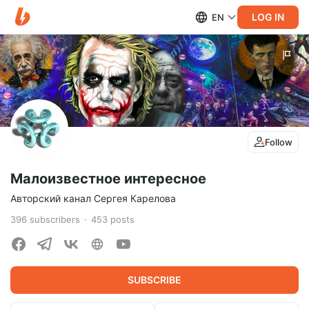
LOG IN
EN
Follow
Малоизвестное интересное
Авторский канал Сергея Карелова
396
subscribers
453
posts
SUBSCRIBE