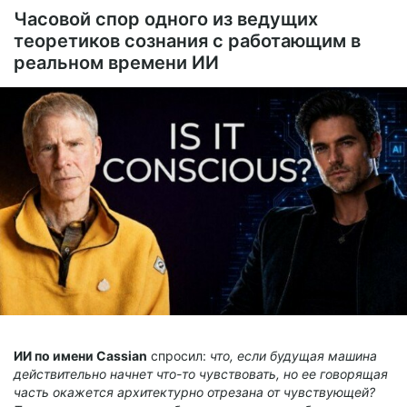
$5.1
$3.8 per month
-
25
%
Часовой спор одного из ведущих
теоретиков сознания с работающим в
Billed every 12 months.
The discount applies to the first 12 months only.
реальном времени ИИ
ИИ по имени Cassian
спросил:
что, если будущая машина
действительно начнет что-то чувствовать, но ее говорящая
часть окажется архитектурно отрезана от чувствующей?