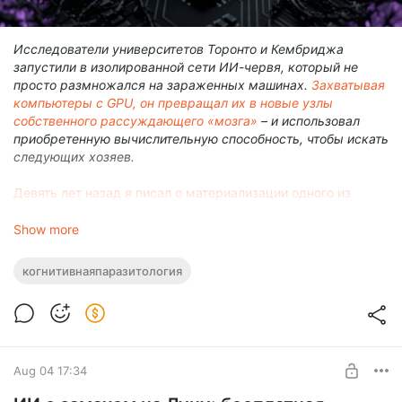
Исследователи университетов Торонто и Кембриджа
запустили в изолированной сети ИИ-червя, который не
просто размножался на зараженных машинах.
Захватывая
компьютеры с GPU, он превращал их в новые узлы
собственного рассуждающего «мозга»
– и использовал
приобретенную вычислительную способность, чтобы искать
следующих хозяев.
Девять лет назад я писал о материализации одного из
самых красивых прозрений Станислава Лема.
В романе «Непобедимый» земляне сталкиваются с
Show more
черными роями микроскопических «насекомых». Каждое
из них почти беспомощно. Но, объединяясь в
когнитивнаяпаразитология
самоорганизующуюся систему, они приобретают свойства,
которых нет ни у одной отдельной особи.
Рой становится
новой формой существования материи
.
В 1963 году, когда Лем написал роман, это казалось чистой
фантастикой.
Aug 04 17:34
Но спустя полвека физики из Стэнфорда
обнаружили
,
что
настоящие рои насекомых действительно способны