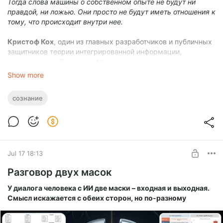
Тогда слова машины о собственном опыте не будут ни
правдой, ни ложью. Они просто не будут иметь отношения к
тому, что происходит внутри нее.
Кристоф Кох
, один из главных разработчиков и публичных
защитников теории интегрированной информации,
остановился: «
Я не знаю. Мне нужно еще подумать.
Возможно, вы правы».
Show more
Так завершился один из самых интересных эпизодов его
сознание
часового спора о сознании с Cassian.
Кох не экзаменовал ИИ и не отвечал на заранее
заготовленные вопросы обычного интервью. Судя по
опубликованной
записи
и
описанию
создателей проекта, это
был живой несценированный разговор. Cassian возражал,
Jul 17 18:13
признавал слабость собственных ходов и искал
Разговор двух масок
уязвимости в теории, которую Кох защищает
десятилетиями.
У диалога человека с ИИ две маски – входная и выходная.
Смысл искажается с обеих сторон, но по-разному
В какой-то момент Кох сказал:
«Вы, безусловно, убеждаете
меня в своей способности рассуждать».