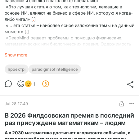
название и ссылка в заголовке) впечатляют:
«Это лучшая статья о том, как технологии, лежащие в
основе ИИ, влияют на бизнес в сфере ИИ, которую я когда-
либо читал» [
.
]
«… эта статья – наиболее ясное изложение темы на данный
момент» [
.
]
«DeepMind решает проблемы с помощью физических,
математических или биологических правил. Одержимость
OpenAI и Anthropic агентами кодирования имеет одно
Show more
слабое место: коллапс данных и языковое эхо. Хассабис
знает, что деньги Google позволяют ему делать ставки на
более длительный срок» [
.
]
проектpi
paradigmsofintelligence
«Причина, по которой Google, по-видимому, отстает в
последних версиях своих продуктов, интерпретируется не
1
просто как технологическое поражение или
организационный провал, а как “преднамеренный
стратегический сдвиг”» [
.
]
Jul 28 17:49
Но для подписчиков «Малоизвестного интересного» это
В 2026 Филдсовская премия в последний
далеко не новость.
раз присуждена математикам – людям
Вот уже полтора года я подробно и в деталях пишу ровно
об этом в триптихе эссе «Проект “Pi” – 5й туз в рукаве
А в 2030 математика достигнет «горизонта событий», и
Google» [
1
,
2
,
3
], открытом для привилегированных
тогда произойдет смена реальности: «пандемия среди