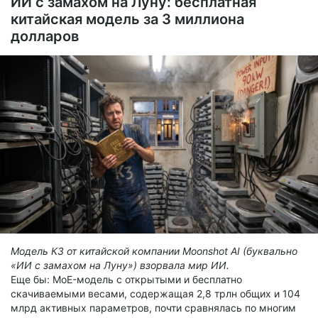
ИИ с замахом на Луну: бесплатная
самоорганизовываться в устойчивые агрегато-подобные
китайская модель за 3 миллиона
фазовые состояния
.
долларов
И вот теперь – следующий акт этой лемовской
материализации.
Модель К3 от китайской компании Moonshot AI (буквально
«ИИ с замахом на Луну») взорвала мир ИИ.
Еще бы: MoE-модель с открытыми и бесплатно
скачиваемыми весами, содержащая 2,8 трлн общих и 104
млрд активных параметров, почти сравнялась по многим