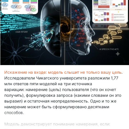
Сознательным Cassian он при этом не признал. Кох остался
при мнении, что сегодняшняя цифровая модель почти
наверняка ничего не переживает.
Искажение на входе: модель слышит не только вашу цель
.
Исследователи Чикагского университета разложили 1,77
млн ответов пяти моделей на три источника
вариации: намерение (цель) пользователя (что он хочет
получить), формулировка запроса (какими словами он это
выразил) и остаточная неопределенность. Одно и то же
намерение может быть сформулировано десятками
способов.
Модель демонстрирует понимание намерения, если: