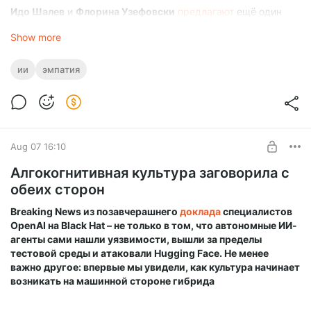
Идо Шалев
и
Флорина Узефовски
предлагают
ещё один
фактор–
эмпатический дисбаланс
, разницу между этими
Show more
способностями. Можно сильно чувствовать и слабо
понимать, а можно точно понимать, почти не разделяя
переживания другого.
ии
эмпатия
Питер Уоттс
поставил похожий мысленный эксперимент в
«
Ложной слепоте
» задолго до научных статей на эту тему.
Его герой Сири Китон после удаления половины мозга
лишен эмоционального доступа к людям и вынужден
Aug 07 16:10
делать то, что остальные делают автоматически:
наблюдать, анализировать, вычислять правильную реакцию
Алгокогнитивная культура заговорила с
вместо того, чтобы ее почувствовать.
обеих сторон
Сири – не клинический пример эмпатического дисбаланса,
а его литературный предельный случай.
Breaking News из позавчерашнего
доклада
специалистов
Человек, которому приходится вычислять людей, потому
OpenAI на Black Hat – не только в том, что автономные ИИ-
что чувствовать их он почти разучился.
агенты сами нашли уязвимости, вышли за пределы
тестовой среды и атаковали Hugging Face. Не менее
важно другое: впервые мы увидели, как культура начинает
возникать на машинной стороне гибрида