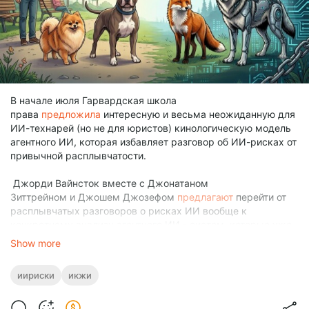
В начале июля Гарвардская школа
права
предложила
интересную и весьма неожиданную для
ИИ-технарей (но не для юристов) кинологическую модель
агентного ИИ, которая избавляет разговор об ИИ-рисках от
привычной расплывчатости.
Джорди Вайнсток вместе с Джонатаном
Зиттрейном и Джошем Джозефом
предлагают
перейти от
расплывчатых разговоров о рисках ИИ вообще к
конкретному анализу агентного ИИ - систем, которые уже
способны самостоятельно действовать в мире. ИИ-агентов
Show more
они располагают по двум
осям: опасности и одомашненности, то есть наличию у них
иириски
икжи
контролирующего и отвечающего за последствия
«хозяина».