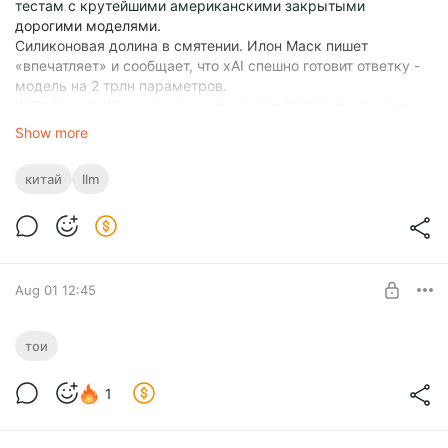
тестам с крутейшими американскими закрытыми
дорогими моделями.
Силиконовая долина в смятении. Илон Маск пишет
«впечатляет» и сообщает, что xAI спешно готовит ответку -
модель на 2 трлн параметров.
Хайп вокруг К3 таков, что нетрудно представить тысячи
начальников, уже готовящих распоряжение немедленно
Show more
внедрить у себя «бесплатную модель K3».
китай
llm
И действительно, магия китайской модели с открытыми и
бесплатно скачиваемыми весами впечатляет.
Однако, разоблачение магии «бесплатной модели»
впечатляет еще больше. Особенно на простой и понятной
каждому аналогии в
статье
Дэн Синьсинь ( 快刀青衣) –
сооснователя Dedao и куратора AI Learning Circle.
Aug 01 12:45
Представьте себе ресторан с тремя звездами Мишлен,
Не всякое новое расширяет
который бесплатно публикует полный рецепт своего
тои
пространство возможного
фирменного блюда: количество ингредиентов, время
приготовления, и каждый шаг четко описаны. Как думаете -
Level required:
1
Способен ли ИИ создавать новые аксиоматические
сможете его воспроизвести?
Серебряная
основания – и еще не существовавшее возможное?
UNLOCK POST
Подавляющее большинство скажет, что да. Однако,