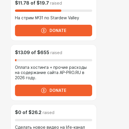
$11.78
of
$19.7
raised
На стрим №31 по Stardew Valley
DONATE
$13.09
of
$655
raised
Оплата хостинга + прочие расходы
на содержание сайта AP-PRO.RU в
2026 году.
DONATE
$0
of
$26.2
raised
Сделать новое видео на life-канал