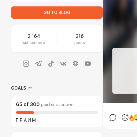
GO TO BLOG
2 164
216
subscribers
posts
GOALS
22
65
of
300
paid subscribers
П Р А Й М