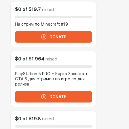
$0
of
$19.7
raised
На стрим по Minecraft #19
DONATE
$0
of
$1 964
raised
PlayStation 5 PRO + Карта Захвата +
GTA 6 для стримов по игре со дня
релиза
DONATE
$0
of
$19.8
raised