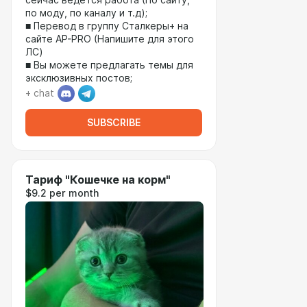
сейчас ведется работа (По сайту,
по моду, по каналу и т.д);
■ Перевод в группу Сталкеры+ на
сайте AP-PRO (Напишите для этого
ЛС)
■ Вы можете предлагать темы для
эксклюзивных постов;
+ chat
SUBSCRIBE
Тариф "Кошечке на корм"
$9.2 per month