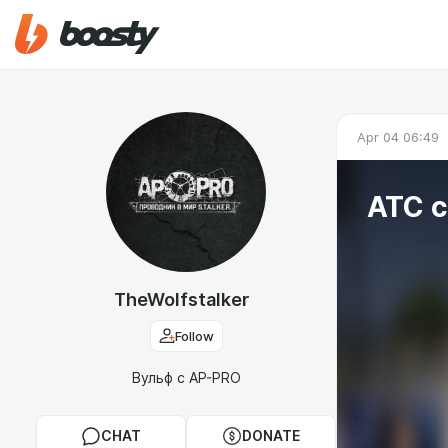
Apr 04 06:49
АТС с
TheWolfstalker
Follow
Вульф с AP-PRO
CHAT
DONATE