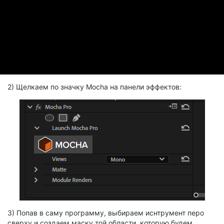
2) Щелкаем по значку Mocha на панели эффектов:
3) Попав в саму программу, выбираем иснтрумент перо
сверху и создаем маску той области, которую будем