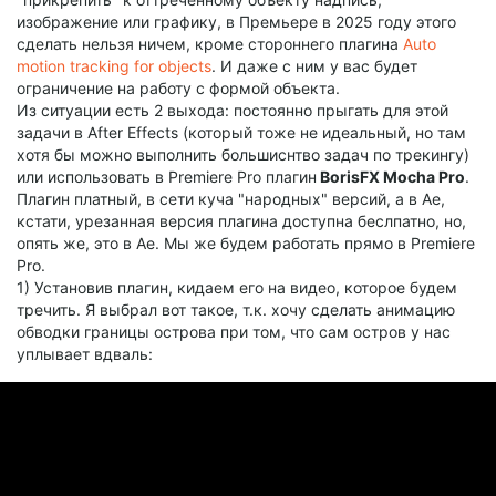
изображение или графику, в Премьере в 2025 году этого
сделать нельзя ничем, кроме стороннего плагина
Auto
motion tracking for objects
. И даже с ним у вас будет
ограничение на работу с формой объекта.
Из ситуации есть 2 выхода: постоянно прыгать для этой
задачи в After Effects (который тоже не идеальный, но там
хотя бы можно выполнить большиснтво задач по трекингу)
или использовать в Premiere Pro плагин
BorisFX Mocha Pro
.
Плагин платный, в сети куча "народных" версий, а в Ае,
кстати, урезанная версия плагина доступна беслпатно, но,
опять же, это в Ае. Мы же будем работать прямо в Premiere
Pro.
1) Установив плагин, кидаем его на видео, которое будем
тречить. Я выбрал вот такое, т.к. хочу сделать анимацию
обводки границы острова при том, что сам остров у нас
уплывает вдваль: