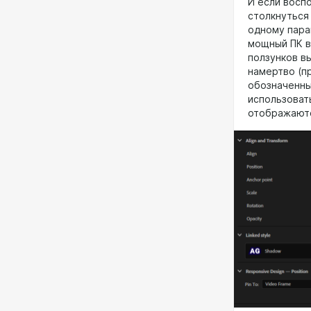
И если восп
столкнуться
одному пара
мощный ПК в
ползунков в
намертво (пр
обозначенны
использоват
отображаютс