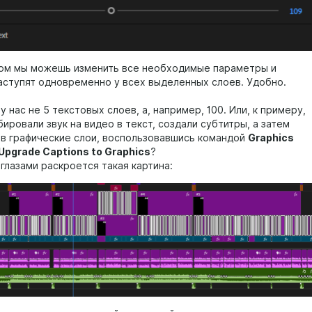
ом мы можешь изменить все необходимые параметры и
аступят одновременно у всех выделенных слоев. Удобно.
 у нас не 5 текстовых слоев, а, например, 100. Или, к примеру,
ировали звук на видео в текст, создали субтитры, а затем
 в графические слои, воспользовавшись командой
Graphics
 Upgrade Captions to Graphics
?
глазами раскроется такая картина: