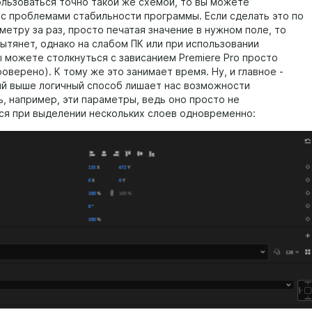
ользоваться точно такой же схемой, то вы можете
 с проблемами стабильности программы. Если сделать это по
метру за раз, просто печатая значение в нужном поле, то
ытянет, однако на слабом ПК или при использовании
ы можете столкнуться с зависанием Premiere Pro просто
оверено). К тому же это занимает время. Ну, и главное -
й выше логичный способ лишает нас возможности
ь, например, эти параметры, ведь оно просто не
я при выделении нескольких слоев одновременно: