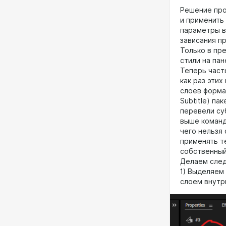
Решение про
и применить 
параметры в
зависания п
Только в пр
стили на пан
Теперь часть
как раз этих
слоев формат
Subtitle) па
перевели су
выше команд
чего нельзя 
применять т
собственный
Делаем сле
1) Выделяем
слоем внутри