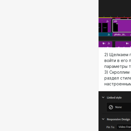
2) Щелкаем п
войти в его
параметры те
3) Скроллим
раздел стиле
настроенным