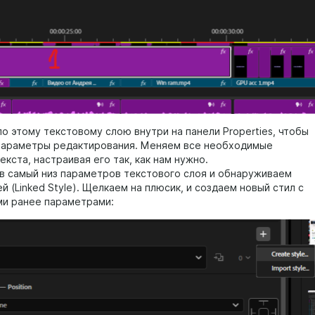
о этому текстовому слою внутри на панели Properties, чтобы
 параметры редактирования. Меняем все необходимые
кста, настраивая его так, как нам нужно.
 в самый низ параметров текстового слоя и обнаруживаем
й (Linked Style). Щелкаем на плюсик, и создаем новый стил с
и ранее параметрами: