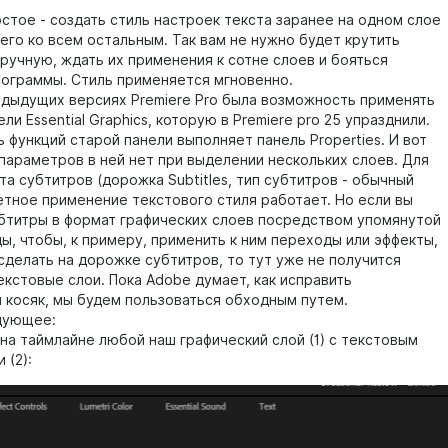
стое - создать стиль настроек текста заранее на одном слое
его ко всем остальным. Так вам не нужно будет крутить
ручную, ждать их применения к сотне слоев и бояться
рограммы. Стиль применяется мгновенно.
едыдущих версиях Premiere Pro была возможность применять
ели Essential Graphics, которую в Premiere pro 25 упразднили.
 функций старой панели выполняет панель Properties. И вот
 параметров в ней нет при выделении нескольких слоев. Для
а субтитров (дорожка Subtitles, тип субтитров - обычный
кетное применение текстового стиля работает. Но если вы
бтитры в формат графических слоев посредством упомянутой
ы, чтобы, к примеру, применить к ним переходы или эффекты,
сделать на дорожке субтитров, то тут уже не получится
екстовые слои. Пока Adobe думает, как исправить
 косяк, мы будем пользоваться обходным путем.
дующее:
 на таймлайне любой наш графический слой (1) с текстовым
 (2):