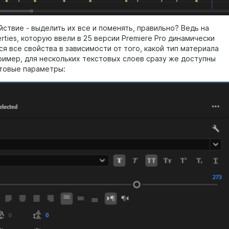
ствие - выделить их все и поменять, правильно? Ведь на
rties, которую ввели в 25 версии Premiere Pro динамически
я все свойства в зависимости от того, какой тип материала
ример, для нескольких текстовых слоев сразу же доступны
товые параметры: