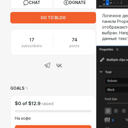
CHAT
DONATE
Логичное дей
GO TO BLOG
панели Prope
отображаютс
выбран. Нап
данные текс
17
74
subscribers
posts
GOALS
1
$0
of
$12.9
raised
На кофе