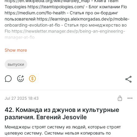
https://en.wikipedia.org/wiki/Wardley_map - Книга Team
Topologies https://teamtopologies.com/ - Блог компании Flo
https://medium.com/flo-health - Статья про он-бординг
пользователей https://learnings.aleixmorgadas.dev/p/mobile-
onboarding-evolution-at-flo - Статья про менеджерство во
Flo https://newsletter.manager.dev/p/being-an-engineering-
manager-at-flo
Show more
Team Lead Talks
Sergeev.mp3
выпуски
1.0x
0:00
Jul 27 2025 18:43
42. Команда из джунов и культурные
различия. Евгений Jesovile
Менеджеры строят систему из людей, которые строят
целевую систему. Системы нельзя копировать по