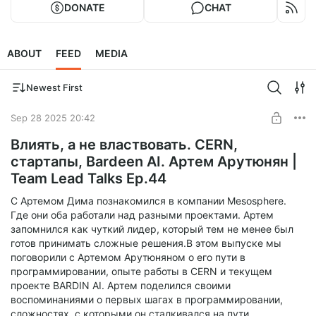
DONATE
CHAT
ABOUT
FEED
MEDIA
Newest First
Sep 28 2025 20:42
Влиять, а не властвовать. CERN,
стартапы, Bardeen AI. Артем Арутюнян |
Team Lead Talks Ep.44
С Артемом Дима познакомился в компании Mesosphere.
Где они оба работали над разными проектами. Артем
запомнился как чуткий лидер, который тем не менее был
готов принимать сложные решения.В этом выпуске мы
поговорили с Артемом Арутюняном о его пути в
программировании, опыте работы в CERN и текущем
проекте BARDIN AI. Артем поделился своими
воспоминаниями о первых шагах в программировании,
сложностях, с которыми он сталкивался на пути