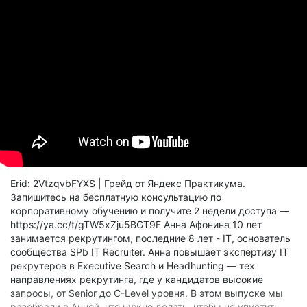
Erid: 2VtzqvbFYXS | Грейд от Яндекс Практикума.
Запишитесь на бесплатную консультацию по
корпоративному обучению и получите 2 недели доступа —
https://ya.cc/t/gTW5xZju5BGT9F Анна Афонина 10 лет
занимается рекрутингом, последние 8 лет - IT, основатель
сообщества SPb IT Recruiter. Анна повышает экспертизу IT
рекрутеров в Executive Search и Headhunting — тех
направлениях рекрутинга, где у кандидатов высокие
запросы, от Senior до C-Level уровня. В этом выпуске мы
разобрали с Анной, что нужно делать, чтобы не упустить