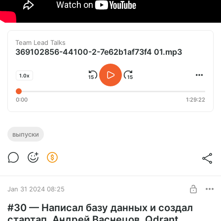
Team Lead Talks
369102856-44100-2-7e62b1af73f4 01.mp3
1.0x
0:00
1:29:22
выпуски
Jan 31 2024 08:25
#30 — Написал базу данных и создал
стартап. Андрей Васнецов. Qdrant