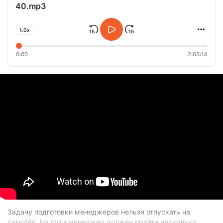
40.mp3
1.0x
0:00
2:03:14
Задачу подготовки менеджеров нельзя отпускать на
самотёк. На пути менеджер должен пройти несколько