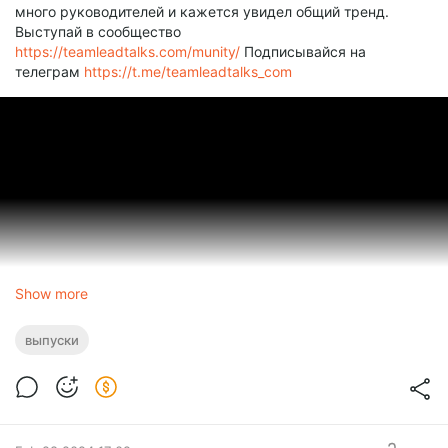
много руководителей и кажется увидел общий тренд.
Выступай в сообщество
⁠https://teamleadtalks.com/munity/⁠
Подписывайся на
телеграм
⁠https://t.me/teamleadtalks_com
Show more
выпуски
Team Lead Talks
372696580-44100-2-12e1efd002707 01.mp3