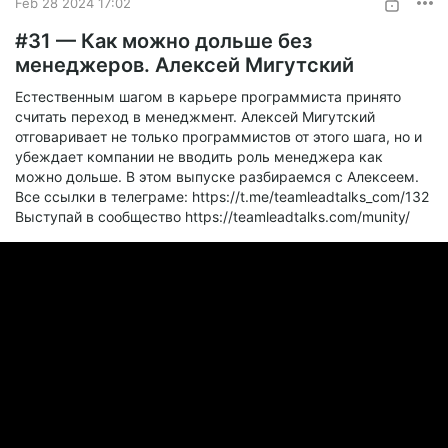
Feb 28 2024 17:02
1.0x
#31 — Как можно дольше без
0:00
1:36:03
менеджеров. Алексей Мигутский
Естественным шагом в карьере программиста принято
считать переход в менеджмент. Алексей Мигутский
отговаривает не только программистов от этого шага, но и
убеждает компании не вводить роль менеджера как
можно дольше. В этом выпуске разбираемся с Алексеем.
Все ссылки в телеграме: https://t.me/teamleadtalks_com/132
Выступай в сообщество https://teamleadtalks.com/munity/