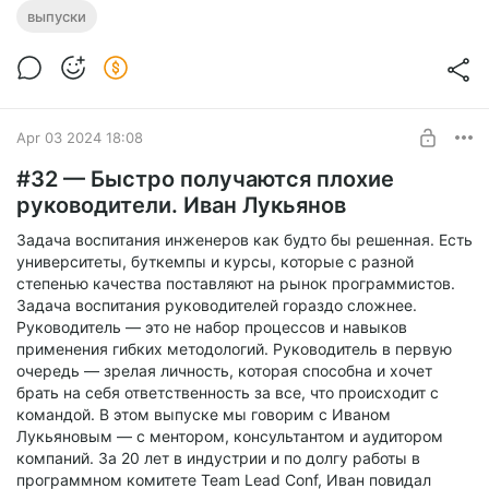
стоит гораздо острее. Руководитель — это не просто
выпуски
мастерство управления процессами и владение
современными методиками, это прежде всего
сбалансированная личность, где зрелось не тушит огонёк
трикстера. В этом выпуске мы беседуем с Дарьей Джудис
— опытным специалистом в области IT и управления. За
годы работы в индустрии Дарья не только освоила
Apr 03 2024 18:08
технические аспекты разработки, но и пройдя путь от
#32 — Быстро получаются плохие
психиатрии до организационной психологии, обрела
уникальные знания и опыт в руководстве командами
руководители. Иван Лукьянов
разработчиков, чему, в свободное от работы время, Дарья
Задача воспитания инженеров как будто бы решенная. Есть
учит студентов в ВУЗе. Вступай в сообщество
университеты, буткемпы и курсы, которые с разной
https://teamleadtalks.com/munity/
степенью качества поставляют на рынок программистов.
Подписывайся на телеграм
https://t.me/teamleadtalks_com
Задача воспитания руководителей гораздо сложнее.
Руководитель — это не набор процессов и навыков
применения гибких методологий. Руководитель в первую
очередь — зрелая личность, которая способна и хочет
брать на себя ответственность за все, что происходит с
командой. В этом выпуске мы говорим с Иваном
Лукьяновым — с ментором, консультантом и аудитором
компаний. За 20 лет в индустрии и по долгу работы в
программном комитете Team Lead Conf, Иван повидал