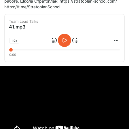
работе. Школа Стратоплан: https://stratoplan-school.com/
https://t.me/StratoplanSchool
Team Lead Talks
41.mp3
1.0x
0:00