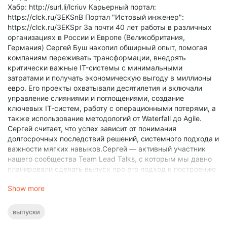
для промо человека?01:35:00 - Бизнес менеджер /
Хабр: http://surl.li/lcriuv Карьерный портал:
CEO01:44:50 - Хобби / Каналы про инвестиции01:49:00 -
https://clck.ru/3EKSnB Портал "Истовый инженер":
Как учиться дальше, когда не понятно что учитьTeam Lead
https://clck.ru/3EKSpr За почти 40 лет работы в различных
Talks — подкаст про лидерство жизнь и технологии.
организациях в России и Европе (Великобритания,
Ведущие Егор Балышев и Дима Рожков в айти с 2007 года и
Германия) Сергей Буш накопил обширный опыт, помогая
за это время выросли из разработчиков до тим лидов. На
компаниям переживать трансформации, внедрять
подкасте Егор и Дима делятся своим опытом и разбирают
критически важные IT-системы с минимальными
ситуации из работы и жизни.
затратами и получать экономическую выгоду в миллионы
евро. Его проекты охватывали десятилетия и включали
управление слияниями и поглощениями, создание
ключевых IT-систем, работу с операционными потерями, а
также использование методологий от Waterfall до Agile.
Сергей считает, что успех зависит от понимания
долгосрочных последствий решений, системного подхода и
важности мягких навыков.Сергей — активный участник
нашего сообщества Team Lead Talks, с которым мы давно
планировали сделать выпуск про его подход к построению
айти команд BizOpsDev.Вступай в сообщество
Show more
https://teamleadtalks.com/munity/Ссылки из видео
https://t.me/teamleadtalks_com/16000:00:00 - Сергей
Буш00:01:40 - lab321, *321 история названия00:04:00 -
выпуски
Перестройка, карьера в науке00:11:10 - YADRO00:16:00 -