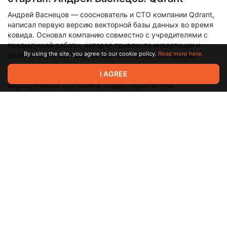
Андрей Васнецов — сооснователь и CTO компании Qdrant,
написал первую версию векторной базы данных во время
ковида. Основал компанию совместно с учредителями с
предыдущей работы, которая привлекла инвестиции и
By using the site, you agree to our cookie policy.
Read more here.
целится стать стандартом для векторных баз данных.
Спрашиваем Андрея про векторные базы данных,
I AGREE
стартаперство и переход в роль CTO. Записывайтесь на
корпоративное обучение в Яндекс Практикуме:
https://clck.ru/38R2s7 Выступай в сообщество
https://teamleadtalks.com/munity/ Подписывайся на
телеграм https://t.me/teamleadtalks_com
Team Lead Talks
365620413-44100-2-3a9159d832565.mp3
1.0x
0:00
1:18:22