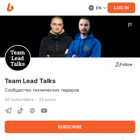
LOG IN
EN
Follow
Team Lead Talks
Сообщество технических лидеров
50
subscribers
33
posts
SUBSCRIBE