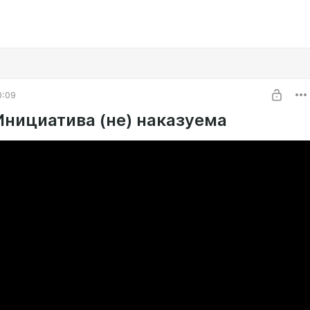
0:09
Инициатива (не) наказуема