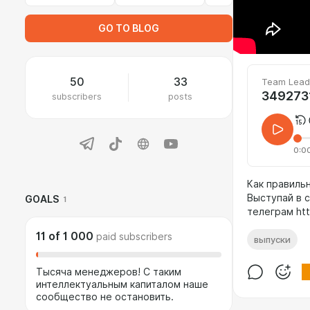
GO TO BLOG
50
33
Team Lead
349273
subscribers
posts
0:0
Как правиль
Выступай в с
GOALS
1
телеграм htt
11
of
1 000
paid subscribers
выпуски
Тысяча менеджеров! С таким
интеллектуальным капиталом наше
сообщество не остановить.