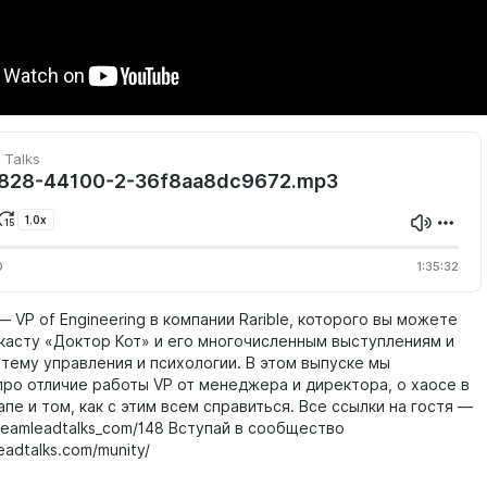
 Talks
828-44100-2-36f8aa8dc9672.mp3
1.0x
0
1:35:32
— VP of Engineering в компании Rarible, которого вы можете
дкасту «Доктор Кот» и его многочисленным выступлениям и
 тему управления и психологии. В этом выпуске мы
про отличие работы VP от менеджера и директора, о хаосе в
пе и том, как с этим всем справиться. Все ссылки на гостя —
/teamleadtalks_com/148 Вступай в сообщество
eadtalks.com/munity/