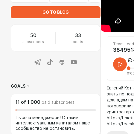
GO TO BLOG
50
33
subscribers
posts
Team Lead
384951
0:0
GOALS
1
Евгений Кот 
знать по по
докладам на
11
of
1 000
paid subscribers
поговорили 
криптостарта
Тысяча менеджеров! С таким
https://t.me
интеллектуальным капиталом наше
https://teaml
сообщество не остановить.