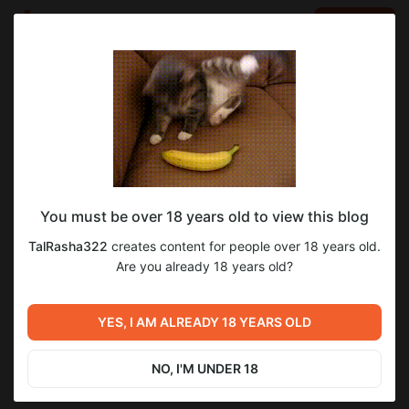
LOG IN
EN
Go to blog
TalRasha322
Aug 25 2025 08:41
SUBSCRIBE
Готовый перевод Between Worlds 1.8
You must be over 18 years old to view this blog
часть 2
TalRasha322
creates content for people over 18 years old.
Вышло обновление замечательной игры, добавилось 2
Are you already 18 years old?
главы, в предыдущих главах изменений нет, продвижение
сюжета, наш главный герой особенный, как вы поняли
и 18+ сцена.
YES, I AM ALREADY 18 YEARS OLD
Ловите ссылку на
игру:
https://drive.google.com/file/d/1eAhUiw8bMJ7YuJzmuCq
Cpj0tCPcg7LwD/view
NO, I'M UNDER 18