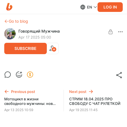
LOG IN
EN
Go to blog
Говорящий Мужчина
Apr 17 2025 05:00
SUBSCRIBE
СТРИМ 16.04.2025 про непригодность
женщин + чат рулетка
Level required:
Говорящие стримы
Эфир про женскую непригодность + бомбическая чат
рулетка
Previous post
Next post
UNLOCK POST
Мотоцикл в жизни
СТРИМ 18.04.2025 ПРО
свободного мужчины: новая
СВОБОДУ С ЧАТ РУЛЕТКОЙ
философия личной свободы,
Apr 13 2025 10:59
Apr 19 2025 11:45
адреналина и перезагрузки
🏍️🔥