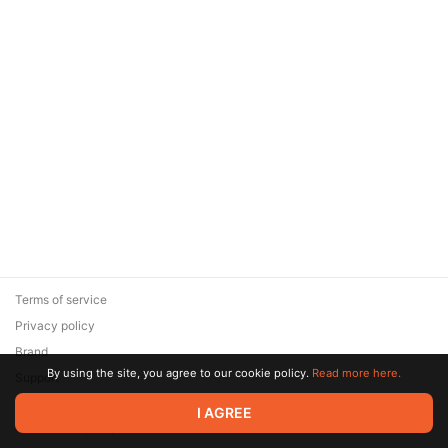
Terms of service
Privacy policy
Brand
By using the site, you agree to our cookie policy.
Read more here.
Support
© 2026 Zaya Solutions Limited. All rights reserved. All trademarks
I AGREE
are the property of their respective owners.