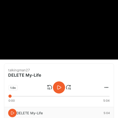
talkingman27
DELETE My-Life
1.0x
0:00
5:04
DELETE My-Life
5:04