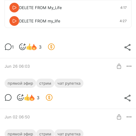
DELETE FROM My_Life
4:17
DELETE FROM my_life
4:27
1
3
Jun 26 06:03
СТРИМ 25.06.2026 О СОЛО +
прямой эфир
стрим
чат рулетка
чатрулетка
Level required:
3
5-ти часовой стрим про жизнь соло + угарная чатрулетка))
Говорящие стримы
SUBSCRIBE
Jun 02 06:50
СТРИМ: путешествия, общение с Crazy
прямой эфир
стрим
чат рулетка