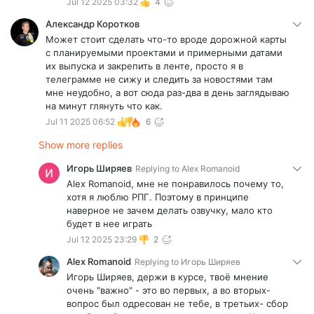
Jul 12 2025 03:32
4
Александр Коротков
Может стоит сделать что-то вроде дорожной карты
с планируемыми проектами и примерными датами
их выпуска и закрепить в ленте, просто я в
телеграмме не сижу и следить за новостями там
мне неудобно, а вот сюда раз-два в день заглядываю
на минут глянуть что как.
Jul 11 2025 06:52
6
Show more replies
Игорь Ширяев
Replying to
Alex Romanoid
Alex Romanoid, мне не понравилось почему то,
хотя я люблю РПГ. Поэтому в принципе
наверное не зачем делать озвучку, мало кто
будет в нее играть
Jul 12 2025 23:29
2
Alex Romanoid
Replying to
Игорь Ширяев
Игорь Ширяев, держи в курсе, твоё мнение
очень "важно" - это во первых, а во вторых-
вопрос был одресован не тебе, в третьих- сбор