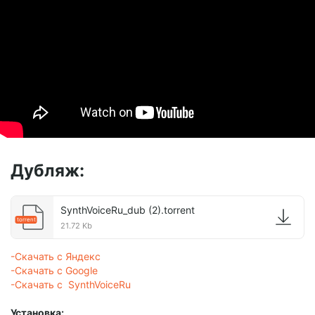
Дубляж:
SynthVoiceRu_dub (2).torrent
torrent
21.72 Kb
-Скачать с Яндекс
-Скачать с Google
-Скачать с SynthVoiceRu
Установка: