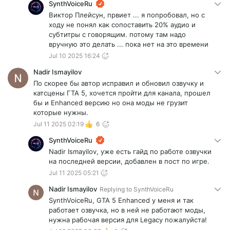
SynthVoiceRu
Виктор Плейсун, првиет ... я попробовал, но с
ходу не понял как сопоставить 20% аудио и
субтитры с говорящим. потому там надо
вручную это делать ... пока нет на это времени
Jul 10 2025 16:24
Nadir Ismayilov
По скорее бы автор исправил и обновил озвучку и
катсцены ГТА 5, хочется пройти для канала, прошел
бы и Enhanced версию но она моды не грузит
которые нужны.
Jul 11 2025 02:19
6
SynthVoiceRu
Nadir Ismayilov, уже есть гайд по работе озвучки
на последней версии, добавлен в пост по игре.
Jul 11 2025 05:21
Nadir Ismayilov
Replying to
SynthVoiceRu
SynthVoiceRu, GTA 5 Enhanced у меня и так
работает озвучка, но в ней не работают моды,
нужна рабочая версия для Legacy пожалуйста!