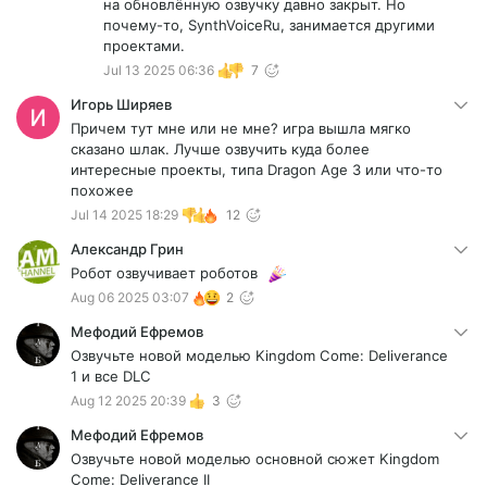
на обновлённую озвучку давно закрыт. Но
почему-то, SynthVoiceRu, занимается другими
проектами.
Jul 13 2025 06:36
7
Игорь Ширяев
Причем тут мне или не мне? игра вышла мягко
сказано шлак. Лучше озвучить куда более
интересные проекты, типа Dragon Age 3 или что-то
похожее
Jul 14 2025 18:29
12
Александр Грин
Робот озвучивает роботов
Aug 06 2025 03:07
2
Мефодий Ефремов
Озвучьте новой моделью Kingdom Come: Deliverance
1 и все DLC
Aug 12 2025 20:39
3
Мефодий Ефремов
Озвучьте новой моделью основной сюжет Kingdom
Come: Deliverance II