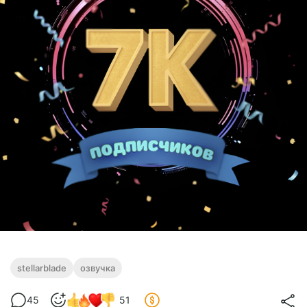
stellarblade
озвучка
45
51