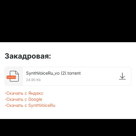
Закадровая:
SynthVoiceRu_vo (2).torrent
torrent
24.90 Kb
-Скачать с Яндекс
-Скачать с Google
-Скачать с SynthVoiceRu