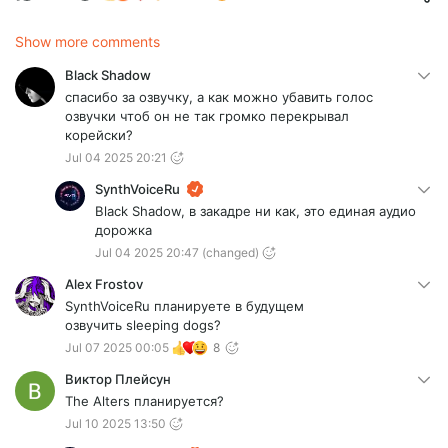
Show more comments
Black Shadow
спасибо за озвучку, а как можно убавить голос
озвучки чтоб он не так громко перекрывал
корейски?
Jul 04 2025 20:21
SynthVoiceRu
Black Shadow, в закадре ни как, это единая аудио
дорожка
Jul 04 2025 20:47
(changed)
Alex Frostov
SynthVoiceRu планируете в будущем
озвучить sleeping dogs?
Jul 07 2025 00:05
8
Виктор Плейсун
The Alters планируется?
Jul 10 2025 13:50