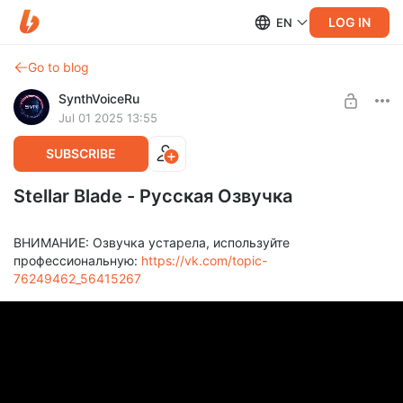
LOG IN
EN
Go to blog
SynthVoiceRu
Jul 01 2025 13:55
SUBSCRIBE
Stellar Blade - Русская Озвучка
ВНИМАНИЕ: Озвучка устарела, используйте
профессиональную:
https://vk.com/topic-
76249462_56415267