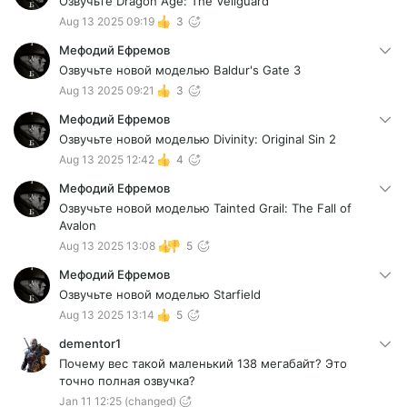
Озвучьте Dragon Age: The Veilguard
Aug 13 2025 09:19
3
Мефодий Ефремов
Озвучьте новой моделью Baldur's Gate 3
Aug 13 2025 09:21
3
Мефодий Ефремов
Озвучьте новой моделью Divinity: Original Sin 2
Aug 13 2025 12:42
4
Мефодий Ефремов
Озвучьте новой моделью Tainted Grail: The Fall of
Avalon
Aug 13 2025 13:08
5
Мефодий Ефремов
Озвучьте новой моделью Starfield
Aug 13 2025 13:14
5
dementor1
Почему вес такой маленький 138 мегабайт? Это
точно полная озвучка?
Jan 11 12:25
(changed)