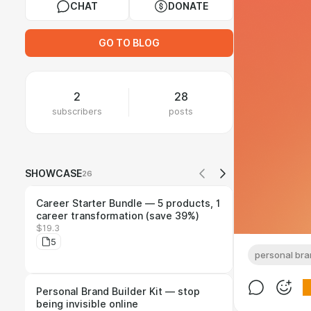
CHAT
DONATE
GO TO BLOG
2
28
subscribers
posts
SHOWCASE
26
Career Starter Bundle — 5 products, 1
career transformation (save 39%)
$19.3
5
personal br
Personal Brand Builder Kit — stop
being invisible online