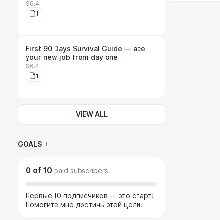
$6.4
1
First 90 Days Survival Guide — ace
your new job from day one
$6.4
1
VIEW ALL
GOALS
1
0
of
10
paid subscribers
Первые 10 подписчиков — это старт!
Помогите мне достичь этой цели.