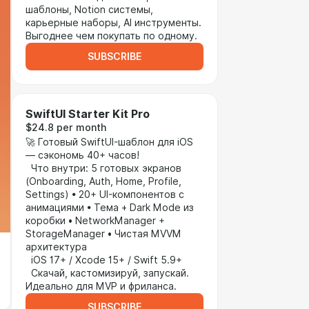
шаблоны, Notion системы,
карьерные наборы, AI инструменты.
Выгоднее чем покупать по одному.
SUBSCRIBE
SwiftUI Starter Kit Pro
$24.8 per month
🚀 Готовый SwiftUI-шаблон для iOS
— сэкономь 40+ часов!
Что внутри: 5 готовых экранов
(Onboarding, Auth, Home, Profile,
Settings) • 20+ UI-компонентов с
анимациями • Тема + Dark Mode из
коробки • NetworkManager +
StorageManager • Чистая MVVM
архитектура
iOS 17+ / Xcode 15+ / Swift 5.9+
Скачай, кастомизируй, запускай.
Идеально для MVP и фриланса.
SUBSCRIBE