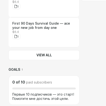
$6.4
1
First 90 Days Survival Guide — ace
your new job from day one
$6.4
1
VIEW ALL
GOALS
1
0
of
10
paid subscribers
Первые 10 подписчиков — это старт!
Помогите мне достичь этой цели.