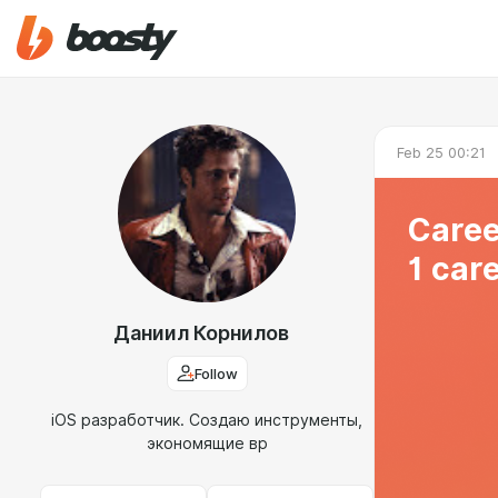
Feb 25 00:21
Caree
1 car
Даниил Корнилов
Follow
iOS разработчик. Создаю инструменты,
экономящие вр