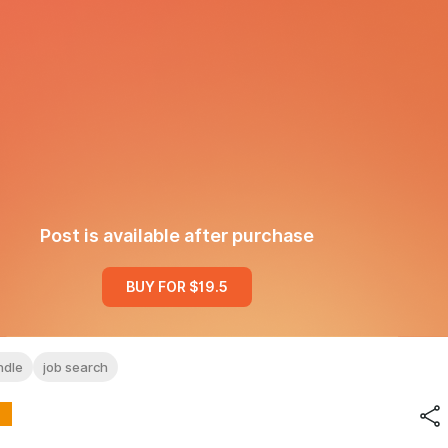
Post is available after purchase
BUY FOR $19.5
ndle
job search