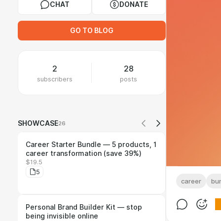
CHAT
DONATE
GO TO BLOG
2
28
subscribers
posts
SHOWCASE
26
Career Starter Bundle — 5 products, 1
career transformation (save 39%)
$19.5
5
career
bu
Personal Brand Builder Kit — stop
being invisible online