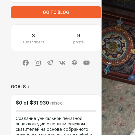
GO TO BLOG
3
9
subscribers
posts
GOALS
1
$0
of
$31 930
raised
Создание уникальной печатной
энциклопедии с полным списком
сказителей на основе собранного
архивного материала, фотографий и