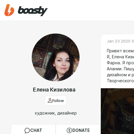
Jan 23 2025 0
Привет всем
Я, Елена Ки
Фарна. Я пр
Алании. Пиш
дизайном и 
Творческого
Елена Кизилова
Follow
художник, дизайнер
CHAT
DONATE