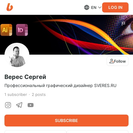
LOG IN
EN
Follow
Верес Сергей
Профессиональный графический дизайнер SVERES.RU
1
subscriber
2
posts
SUBSCRIBE