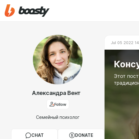
Jul 05 2022 14
Конс
Этот пост
традицио
Александра Вент
Follow
Cемейный психолог
CHAT
DONATE