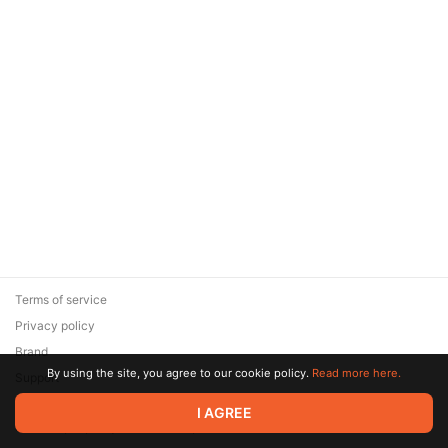
Terms of service
Privacy policy
Brand
By using the site, you agree to our cookie policy.
Read more here.
Support
© 2026 Zaya Solutions Limited. All rights reserved. All trademarks
I AGREE
are the property of their respective owners.