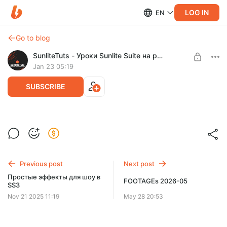
LOG IN
EN
Go to blog
SunliteTuts - Уроки Sunlite Suite на русском языке
Jan 23 05:19
SUBSCRIBE
Icon Generator
Level required:
Вот уже несколько лет я предлагаю хорошую замену
PAR 36
стандартным иконкам санлайта. Этот год разработок -
поэтому держите инструмент для создания
Previous post
Next post
SUBSCRIBE
Простые эффекты для шоу в
FOOTAGEs 2026-05
SS3
Nov 21 2025 11:19
May 28 20:53